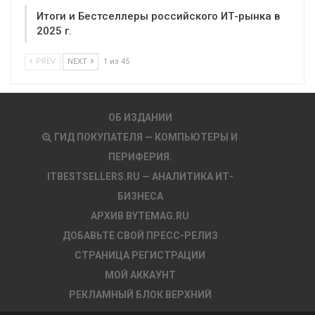
Итоги и Бестселлеры российского ИТ-рынка в
2025 г.
PREV
NEXT
1 из 45
ОБ ИЗДАНИИ
ГИД ПОКУПАТЕЛЯ — КОМПЬЮТЕРЫ И
ПЕРИФЕРИЯ.
ITBESTSELLERS.RU — АНАЛИТИКА ИТ-
БИЗНЕСА
АРХИВ BYTEMAG.RU
ДОБАВЬТЕ СВОЙ ПРЕСС-РЕЛИЗ
СТРАНИЦА РЕГИСТРАЦИИ
МОЙ АККАУНТ
РЕКЛАМНЫЙ БЛОК ВЕРХНИЙ