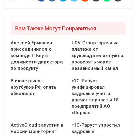
Вам Также Могут Понравиться
Алексей Ермошин
UDV Group: срочные
присоединился к
платежи от
команде ITKey в
«руководителя» нужно
должности директора
проверять через
по продукту
независимый канал
В июне рынок
«1С-Рарус»
ноутбуков РФ опять
унифицировал
обвалился
кадровый учет и
расчет зарплаты 18
предприятий АО
«Первая…
ActiveCloud запустил в
«1С‑Рарус» упростил
России мониторинг
кадровый