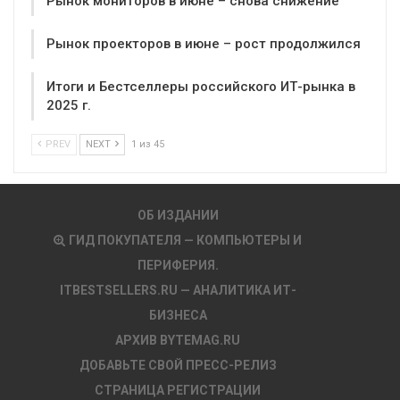
Рынок мониторов в июне – снова снижение
Рынок проекторов в июне – рост продолжился
Итоги и Бестселлеры российского ИТ-рынка в
2025 г.
PREV
NEXT
1 из 45
ОБ ИЗДАНИИ
ГИД ПОКУПАТЕЛЯ — КОМПЬЮТЕРЫ И
ПЕРИФЕРИЯ.
ITBESTSELLERS.RU — АНАЛИТИКА ИТ-
БИЗНЕСА
АРХИВ BYTEMAG.RU
ДОБАВЬТЕ СВОЙ ПРЕСС-РЕЛИЗ
СТРАНИЦА РЕГИСТРАЦИИ