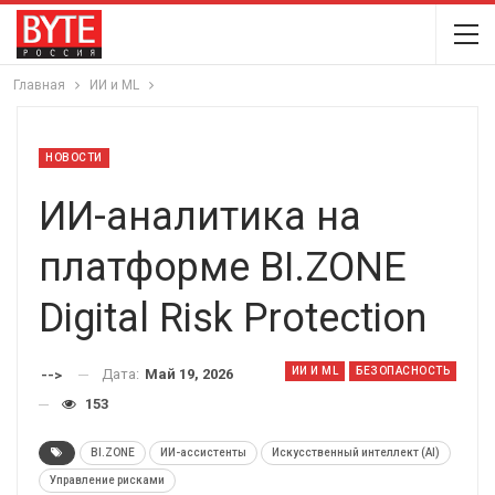
Главная
ИИ и ML
НОВОСТИ
ИИ-аналитика на
платформе BI.ZONE
Digital Risk Protection
ИИ И ML
БЕЗОПАСНОСТЬ
Дата:
Май 19, 2026
-->
153
BI.ZONE
ИИ-ассистенты
Искусственный интеллект (AI)
Управление рисками