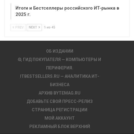
Итоги и Бестселлеры российского ИТ-рынка в
2025 г.
PREV
NEXT
1 из 45
ОБ ИЗДАНИИ
ГИД ПОКУПАТЕЛЯ — КОМПЬЮТЕРЫ И
ПЕРИФЕРИЯ.
ITBESTSELLERS.RU — АНАЛИТИКА ИТ-
БИЗНЕСА
АРХИВ BYTEMAG.RU
ДОБАВЬТЕ СВОЙ ПРЕСС-РЕЛИЗ
СТРАНИЦА РЕГИСТРАЦИИ
МОЙ АККАУНТ
РЕКЛАМНЫЙ БЛОК ВЕРХНИЙ