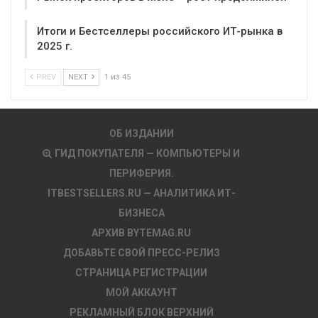
Итоги и Бестселлеры российского ИТ-рынка в
2025 г.
PREV
NEXT
1 из 45
ОБ ИЗДАНИИ
ГИД ПОКУПАТЕЛЯ — КОМПЬЮТЕРЫ И
ПЕРИФЕРИЯ.
ITBESTSELLERS.RU — АНАЛИТИКА ИТ-
БИЗНЕСА
АРХИВ BYTEMAG.RU
ДОБАВЬТЕ СВОЙ ПРЕСС-РЕЛИЗ
СТРАНИЦА РЕГИСТРАЦИИ
МОЙ АККАУНТ
РЕКЛАМНЫЙ БЛОК ВЕРХНИЙ