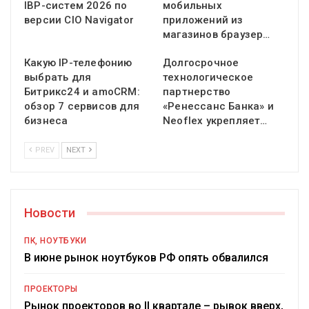
IBP-систем 2026 по
мобильных
версии CIO Navigator
приложений из
магазинов браузер…
Какую IP-телефонию
Долгосрочное
выбрать для
технологическое
Битрикс24 и amoCRM:
партнерство
обзор 7 сервисов для
«Ренессанс Банка» и
бизнеса
Neoflex укрепляет…
PREV
NEXT
Новости
ПК, НОУТБУКИ
В июне рынок ноутбуков РФ опять обвалился
ПРОЕКТОРЫ
Рынок проекторов во II квартале – рывок вверх,