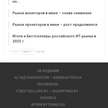
но…
Рынок мониторов в июне – снова снижение
Рынок проекторов в июне – рост продолжился
Итоги и Бестселлеры российского ИТ-рынка в
2025 г.
PREV
NEXT
1 из 45
ОБ ИЗДАНИИ
ГИД ПОКУПАТЕЛЯ — КОМПЬЮТЕРЫ И
ПЕРИФЕРИЯ.
ITBESTSELLERS.RU — АНАЛИТИКА ИТ-
БИЗНЕСА
АРХИВ BYTEMAG.RU