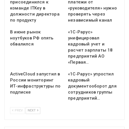
присоединился к
платежи от
команде ITKey в
«руководителя» нужно
должности директора
проверять через
по продукту
независимый канал
В июне рынок
«1С-Рарус»
ноутбуков РФ опять
унифицировал
обвалился
кадровый учет и
расчет зарплаты 18
предприятий АО
«Первая…
ActiveCloud запустил в
«1С‑Рарус» упростил
России мониторинг
кадровый
ИТ-инфраструктуры по
документооборот для
подписке
сотрудников группы
предприятий…
PREV
NEXT