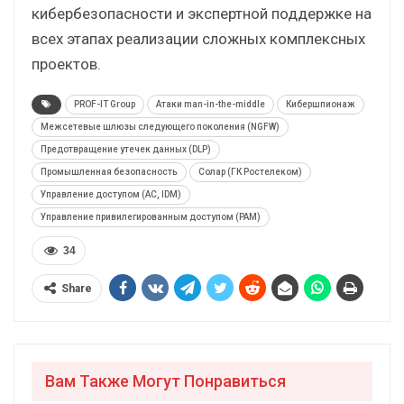
кибербезопасности и экспертной поддержке на
всех этапах реализации сложных комплексных
проектов.
PROF-IT Group
Атаки man-in-the-middle
Кибершпионаж
Межсетевые шлюзы следующего поколения (NGFW)
Предотвращение утечек данных (DLP)
Промышленная безопасность
Солар (ГК Ростелеком)
Управление доступом (AC, IDM)
Управление привилегированным доступом (PAM)
34
Share
Вам Также Могут Понравиться