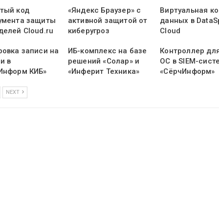
тый код
«Яндекс Браузер» с
Виртуальная к
умента защиты
активной защитой от
данных в DataS
делей Cloud.ru
киберугроз
Cloud
ровка записи на
ИБ-комплекс на базе
Контроллер дл
и в
решений «Солар» и
ОС в SIEM-сист
Информ КИБ»
«Инферит Техника»
«СёрчИнформ»
NEXT