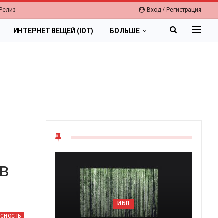
Релиз
Вход / Регистрация
ИНТЕРНЕТ ВЕЩЕЙ (IOT)
БОЛЬШЕ
в
ОБЛА
ИБП
Цифровая экон
АСНОСТЬ