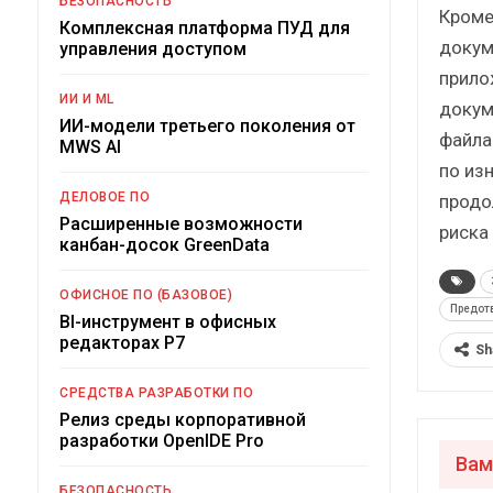
БЕЗОПАСНОСТЬ
Кроме
Комплексная платформа ПУД для
докум
управления доступом
прило
ИИ И ML
докум
ИИ-модели третьего поколения от
файла
MWS AI
по из
ДЕЛОВОЕ ПО
продо
Расширенные возможности
риска
канбан-досок GreenData
ОФИСНОЕ ПО (БАЗОВОЕ)
Предотв
BI-инструмент в офисных
редакторах Р7
Sh
СРЕДСТВА РАЗРАБОТКИ ПО
Релиз среды корпоративной
разработки OpenIDE Pro
Вам
БЕЗОПАСНОСТЬ