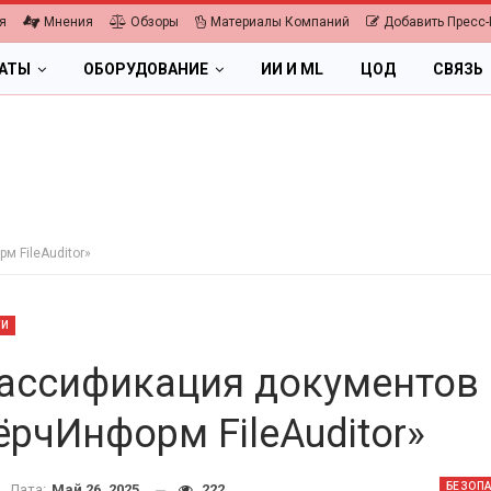
я
Мнения
Обзоры
Материалы Компаний
Добавить Пресс-
ЛАТЫ
ОБОРУДОВАНИЕ
ИИ И ML
ЦОД
СВЯЗЬ
 FileAuditor»
ТИ
ассификация документов 
ёрчИнформ FileAuditor»
ПК, НОУТБУКИ
ика 2026.
БЕЗОП
Дата:
Май 26, 2025
222