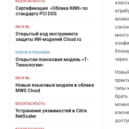
БЕЗОПАСНОСТЬ
класс
Сертификация «Облака КИИ» по
атрибу
стандарту PCI DSS
можно
сэкон
ИИ И ML
Открытый код инструмента
много
защиты ИИ-моделей Cloud.ru
конфи
блоки
ПОИСК И РЕКЛАМА
через
Открытая поисковая модель «Т-
Технологии»
Новый
ИИ И ML
практ
Новые языковые модели в облаке
типы 
MWS Cloud
брать 
можно
БЕЗОПАСНОСТЬ
Устранение уязвимостей в Citrix
ключе
NetScaler
досту