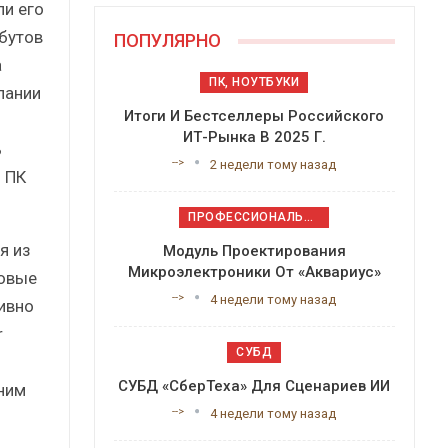
и его
ибутов
ПОПУЛЯРНО
а
ПК, НОУТБУКИ
пании
Итоги И Бестселлеры Российского
ИТ-Рынка В 2025 Г.
ь
-->
2 недели тому назад
 ПК
ПРОФЕССИОНАЛЬНОЕ ПРИКЛАДНОЕ ПО
я из
Модуль Проектирования
Микроэлектроники От «Аквариус»
новые
-->
4 недели тому назад
ивно
r
СУБД
СУБД «СберТеха» Для Сценариев ИИ
ним
-->
4 недели тому назад