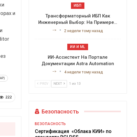
ки
ИБП
орах и
Трансформаторный ИБП Как
Инженерный Выбор: На Примере…
и
-->
2 недели тому назад
itor
ИИ И ML
без
ИИ-Ассистент На Портале
Документации Astra Automation
-->
4 недели тому назад
AP)
PREV
NEXT
1 из 13
222
Безопасность
БЕЗОПАСНОСТЬ
Сертификация «Облака КИИ» по