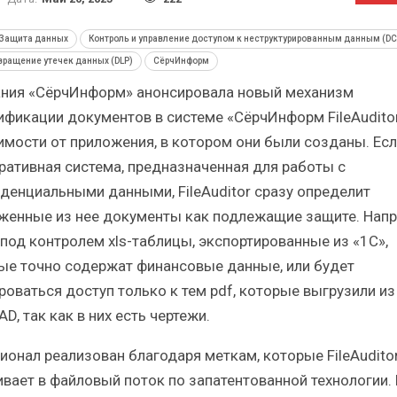
тический
Итоги и Бестселлеры
т…
российского ИТ-рынка в 2025 г.
Защита данных
Контроль и управление доступом к неструктурированным данным (DC
ращение утечек данных (DLP)
СёрчИнформ
ния «СёрчИнформ» анонсировала новый механизм
ификации документов в системе «СёрчИнформ FileAuditor
имости от приложения, в котором они были созданы. Есл
ИБП
ративная система, предназначенная для работы с
денциальными данными, FileAuditor сразу определит
ьные угрозы
Отрасль ИБП в депрессии?
ок ИБП?
Часть II.
женные из нее документы как подлежащие защите. Напр
 под контролем xls-таблицы, экспортированные из «1C»,
ые точно содержат финансовые данные, или будет
роваться доступ только к тем pdf, которые выгрузили из
D, так как в них есть чертежи.
ионал реализован благодаря меткам, которые FileAudito
ивает в файловый поток по запатентованной технологии.