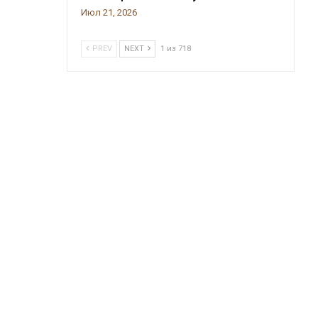
Июл 21, 2026
PREV
NEXT
1 из 718