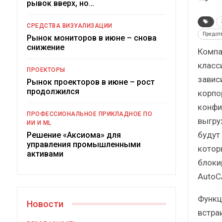
рывок вверх, но…
Краткий статис
сборник о
СРЕДСТВА ВИЗУАЛИЗАЦИИ
Предотв
Рынок мониторов в июне – снова
снижение
Компа
класс
ПРОЕКТОРЫ
завис
Рынок проекторов в июне – рост
ИБП
продолжился
корпо
конфи
Подкосят ли глобал
ПРОФЕССИОНАЛЬНОЕ ПРИКЛАДНОЕ ПО
российский рын
выгру
ИИ И ML
будут
Решение «Аксиома» для
управления промышленными
котор
активами
блоки
AutoCA
Функц
Новости
встра