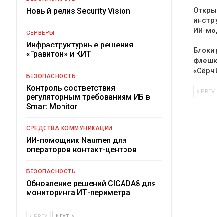
Откры
Новый релиз Security Vision
инстр
ИИ-мо
СЕРВЕРЫ
Инфраструктурные решения
Блоки
«Гравитон» и КИТ
флешк
«Сёрч
БЕЗОПАСНОСТЬ
Контроль соответствия
PREV
регуляторным требованиям ИБ в
Smart Monitor
СРЕДСТВА КОММУНИКАЦИИ
ИИ-помощник Naumen для
операторов контакт-центров
БЕЗОПАСНОСТЬ
Обновление решений CICADA8 для
мониторинга ИТ-периметра
PREV
NEXT