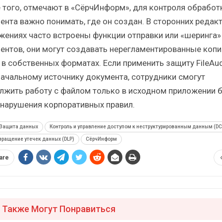
 того, отмечают в «СёрчИнформ», для контроля обработ
ента важно понимать, где он создан. В сторонних редакт
жениях часто встроены функции отправки или «шеринга»
ентов, они могут создавать нерегламентированные копи
 в собственных форматах. Если применить защиту FileAud
начальному источнику документа, сотрудники смогут
лжить работу с файлом только в исходном приложении 
 нарушения корпоративных правил.
Защита данных
Контроль и управление доступом к неструктурированным данным (DC
ращение утечек данных (DLP)
СёрчИнформ
are
 Также Могут Понравиться