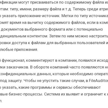
ификации могут присваиваться по содержимому файла ил
там: типу, имени, размеру файла и т.д. Теперь среди атр
 указать приложение-источник. Метки по типу источник
омят время на вычитку содержимого файлов, если в ком
 документов выбранного формата или с потенциально
денциальным контентом. Затем по ним можно настроит
ровки доступа к файлам для выбранных пользователей и
 любые приложения.
 функционал, комментируют в компании, появился исход
ики заказчиков. В обороте компаний часто появляются 
конфиденциальных данных, которые необходимо операт
под защиту. Чтобы не упустить такие случаи, в FileAudito
 указать, какие программы и сервисы обеспечивают
вые бизнес-процессы. Система их выявит и ограничит к 
п.