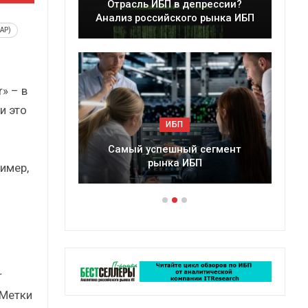
Отрасль ИБП в депрессии?
Краткий стат
Анализ российского рынка ИБП
сборни
AP)
» – в
и это
ИБП
ИБ
Самый успешный сегмент
Подкосят ли гло
рынка ИБП
российский 
имер,
r
 Метки