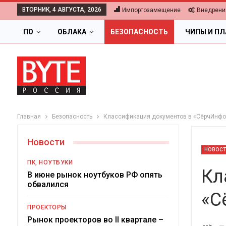
ВТОРНИК, 4 АВГУСТА, 2026
Импортозамещение
Внедрени
ПО
ОБЛАКА
БЕЗОПАСНОСТЬ
ЧИПЫ И П
Главная
Безопасность
Классификация документов в «СёрчИнформ
Новости
НОВОС
ПК, НОУТБУКИ
Кл
В июне рынок ноутбуков РФ опять
обвалился
«С
ОБЛАКА
ПРОЕКТОРЫ
Цифровая эконом
Рынок проекторов во II квартале –
-->