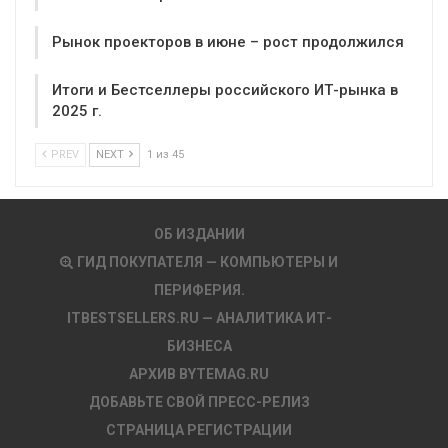
Рынок проекторов в июне – рост продолжился
Итоги и Бестселлеры российского ИТ-рынка в
2025 г.
PREV
NEXT
1 из 45
ОБ ИЗДАНИИ
ГИД ПОКУПАТЕЛЯ — КОМПЬЮТЕРЫ И
ПЕРИФЕРИЯ.
ITBESTSELLERS.RU — АНАЛИТИКА ИТ-
БИЗНЕСА
АРХИВ BYTEMAG.RU
ДОБАВЬТЕ СВОЙ ПРЕСС-РЕЛИЗ
СТРАНИЦА РЕГИСТРАЦИИ