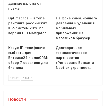
данные взломают
позже
Optimacros — в топе
На фоне санкционного
рейтинга российских
давления и удаления
IBP-систем 2026 по
мобильных
версии CIO Navigator
приложений из
магазинов браузер…
Какую IP-телефонию
Долгосрочное
выбрать для
технологическое
Битрикс24 и amoCRM:
партнерство
обзор 7 сервисов для
«Ренессанс Банка» и
бизнеса
Neoflex укрепляет…
PREV
NEXT
Новости