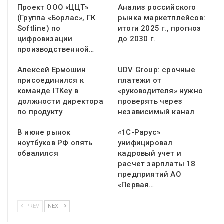
Проект ООО «ЦЦТ»
Анализ российского
(Группа «Борлас», ГК
рынка маркетплейсов:
Softline) по
итоги 2025 г., прогноз
цифровизации
до 2030 г.
производственной…
Алексей Ермошин
UDV Group: срочные
присоединился к
платежи от
команде ITKey в
«руководителя» нужно
должности директора
проверять через
по продукту
независимый канал
В июне рынок
«1С-Рарус»
ноутбуков РФ опять
унифицировал
обвалился
кадровый учет и
расчет зарплаты 18
предприятий АО
«Первая…
PREV
NEXT