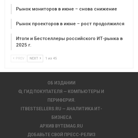
Рынок мониторов в июне – снова снижение
Рынок проекторов в июне – рост продолжился
Итоги и Бестселлеры российского ИТ-рынка в
2025 г.
PREV
NEXT
1 из 45
ОБ ИЗДАНИИ
ГИД ПОКУПАТЕЛЯ — КОМПЬЮТЕРЫ И
ПЕРИФЕРИЯ.
ITBESTSELLERS.RU — АНАЛИТИКА ИТ-
БИЗНЕСА
АРХИВ BYTEMAG.RU
ДОБАВЬТЕ СВОЙ ПРЕСС-РЕЛИЗ