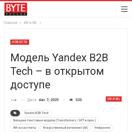
Главная
ИИ и ML
НОВОСТИ
Модель Yandex B2B
Tech – в открытом
доступе
ИИ И ML
Дата:
Авг 7, 2025
320
-->
Yandex B2B Tech
Большие текстовые модели (Transformers / GPT и проч.)
ИИ-ассистенты
Искусственный интеллект (AI)
Нейросети