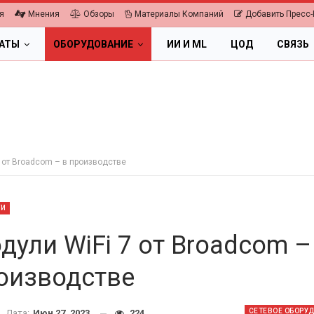
я
Мнения
Обзоры
Материалы Компаний
Добавить Пресс-
ЛАТЫ
ОБОРУДОВАНИЕ
ИИ И ML
ЦОД
СВЯЗЬ
 от Broadcom – в производстве
ТИ
дули WiFi 7 от Broadcom –
оизводстве
ПК, НОУТБУКИ
6.
СЕТЕВОЕ ОБОРУ
Дата:
Июн 27, 2023
224