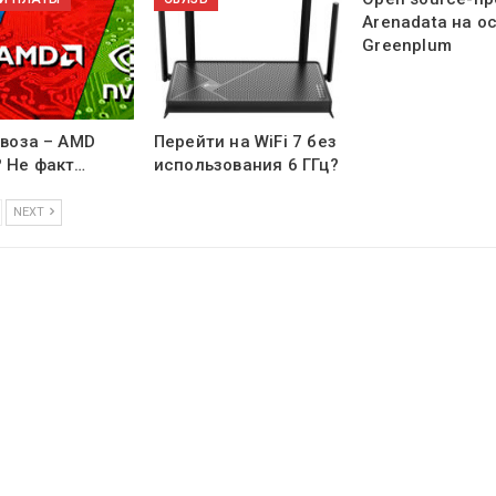
Arenadata на о
Greenplum
с воза – AMD
Перейти на WiFi 7 без
? Не факт…
использования 6 ГГц?
NEXT