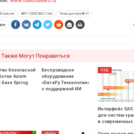
ник:
www.itbestsellers.ru
Broadcom
WiFi 7 (IEEE 802.11be)
Точки доступа Wi-Fi
are
 Также Могут Понравиться
тво безопасной
Беспроводное
СХД
ботки Axiom
оборудование
 базе Spring
«DатаРу Технологии»
с поддержкой ИИ
Интерфейс SAS
для систем хр
в современных
Open source-пр
И ПЛАТЫ
СВЯЗЬ