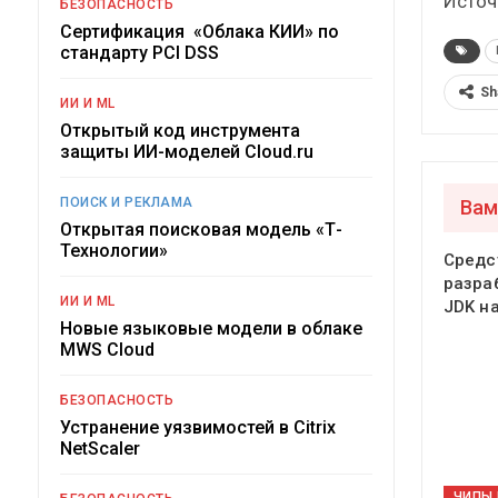
Источ
БЕЗОПАСНОСТЬ
Сертификация «Облака КИИ» по
стандарту PCI DSS
Sh
ИИ И ML
Открытый код инструмента
защиты ИИ-моделей Cloud.ru
ПОИСК И РЕКЛАМА
Вам
Открытая поисковая модель «Т-
Технологии»
Средс
разра
ИИ И ML
JDK на
Новые языковые модели в облаке
MWS Cloud
БЕЗОПАСНОСТЬ
Устранение уязвимостей в Citrix
NetScaler
ЧИПЫ 