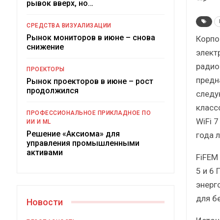
рывок вверх, но…
Краткий статистически
сборник от…
СРЕДСТВА ВИЗУАЛИЗАЦИИ
Рынок мониторов в июне – снова
Корпо
снижение
элект
радиом
ПРОЕКТОРЫ
предн
Рынок проекторов в июне – рост
ИБП
продолжился
следу
Подкосят ли глобальные уг
класс
ПРОФЕССИОНАЛЬНОЕ ПРИКЛАДНОЕ ПО
российский рынок ИБП
WiFi 
ИИ И ML
Решение «Аксиома» для
года 
управления промышленными
активами
FiFEM
5 и 6
энерг
для б
Новости