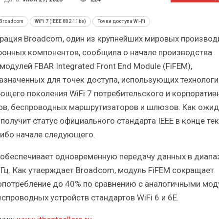
й
Итоги и Бестселлеры
От
российского ИТ-рынка в 2025 г.
Анал
Broadcom
WiFi 7 (IEEE 802.11be)
Точки доступа Wi-Fi
рация Broadcom, один из крупнейших мировых производ
ронных компонентов, сообщила о начале производства
одулей FBAR Integrated Front End Module (FiFEM),
азначенных для точек доступа, использующих технолог
ИБП
ющего поколения WiFi 7 потребительского и корпоратив
розы
Отрасль ИБП в депрессии?
Са
ов, беспроводных маршрутизаторов и шлюзов. Как ожид
?
Часть II.
7 получит статус официального стандарта IEEE в конце те
либо начале следующего.
 обеспечивает одновременную передачу данных в диапа
 ГГц. Как утверждает Broadcom, модуль FiFEM сокращает
опотребление до 40% по сравнению с аналогичными мо
еспроводных устройств стандартов WiFi 6 и 6E.