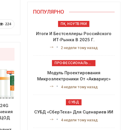
ПОПУЛЯРНО
ПК, НОУТБУКИ
224
Итоги И Бестселлеры Российского
ИТ-Рынка В 2025 Г.
-->
2 недели тому назад
ПРОФЕССИОНАЛЬНОЕ ПРИКЛАДНОЕ ПО
Модуль Проектирования
Микроэлектроники От «Аквариус»
-->
4 недели тому назад
СУБД
 24G
анения
СУБД «СберТеха» Для Сценариев ИИ
 ЦОД
-->
4 недели тому назад
одукт