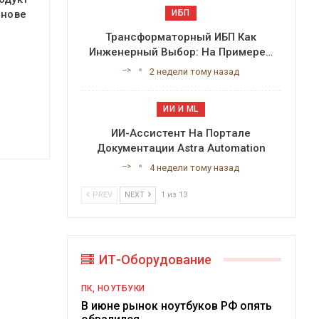
снове
ИБП
Трансформаторный ИБП Как
Инженерный Выбор: На Примере…
-->
2 недели тому назад
ИИ И ML
ИИ-Ассистент На Портале
Документации Astra Automation
-->
4 недели тому назад
PREV
NEXT
1 из 13
ИТ-Оборудование
ПК, НОУТБУКИ
В июне рынок ноутбуков РФ опять