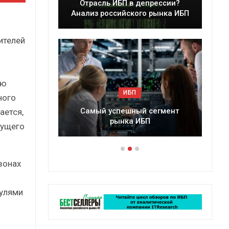
расль ИБП в депрессии?
Краткий статистиче
из российского рынка ИБП
сборник от…
ителей
ию
ИБП
ИБП
ного
мый успешный сегмент
Подкосят ли глобальные
ается,
рынка ИБП
российский рынок И
кущего
зонах
дулями