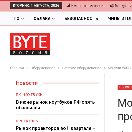
ВТОРНИК, 4 АВГУСТА, 2026
Импортозамещение
Внедрени
ПО
ОБЛАКА
БЕЗОПАСНОСТЬ
ЧИПЫ И П
Главная
Оборудование
Сетевое оборудование
Модули WiFi 7
Новости
НОВОС
ПК, НОУТБУКИ
Мо
В июне рынок ноутбуков РФ опять
обвалился
пр
ОБЛАКА
ПРОЕКТОРЫ
Цифровая экономика 202
Рынок проекторов во II квартале –
-->