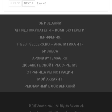
PREV
NEXT
1 из 45
ОБ ИЗДАНИИ
ГИД ПОКУПАТЕЛЯ — КОМПЬЮТЕРЫ И
ПЕРИФЕРИЯ.
ITBESTSELLERS.RU — АНАЛИТИКА ИТ-
БИЗНЕСА
АРХИВ BYTEMAG.RU
ДОБАВЬТЕ СВОЙ ПРЕСС-РЕЛИЗ
СТРАНИЦА РЕГИСТРАЦИИ
МОЙ АККАУНТ
РЕКЛАМНЫЙ БЛОК ВЕРХНИЙ
© "ИТ Аналитика" - All Rights Reserved.