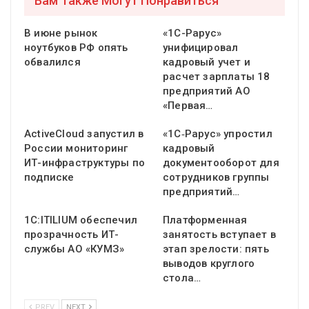
Вам Также Могут Понравиться
В июне рынок
«1С-Рарус»
ноутбуков РФ опять
унифицировал
обвалился
кадровый учет и
расчет зарплаты 18
предприятий АО
«Первая…
ActiveCloud запустил в
«1С‑Рарус» упростил
России мониторинг
кадровый
ИТ-инфраструктуры по
документооборот для
подписке
сотрудников группы
предприятий…
1С:ITILIUM обеспечил
Платформенная
прозрачность ИТ-
занятость вступает в
службы АО «КУМЗ»
этап зрелости: пять
выводов круглого
стола…
PREV
NEXT