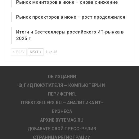
Рынок мониторов в июне – снова снижение
Рынок проекторов в июне – рост продолжился
Итоги и Бестселлеры российского ИТ-рынка в
2025 г.
PREV
NEXT
1 из 45
ОБ ИЗДАНИИ
ГИД ПОКУПАТЕЛЯ — КОМПЬЮТЕРЫ И
ПЕРИФЕРИЯ.
ITBESTSELLERS.RU — АНАЛИТИКА ИТ-
БИЗНЕСА
АРХИВ BYTEMAG.RU
ДОБАВЬТЕ СВОЙ ПРЕСС-РЕЛИЗ
СТРАНИЦА РЕГИСТРАЦИИ