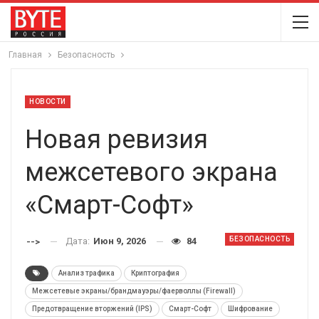
Главная
Безопасность
НОВОСТИ
Новая ревизия
межсетевого экрана
«Смарт-Софт»
БЕЗОПАСНОСТЬ
Дата:
Июн 9, 2026
84
-->
Анализ трафика
Криптография
Межсетевые экраны/брандмауэры/фаерволлы (Firewall)
Предотвращение вторжений (IPS)
Смарт-Софт
Шифрование