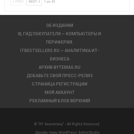
PREV
NEXT
1 из 45
ОБ ИЗДАНИИ
ГИД ПОКУПАТЕЛЯ — КОМПЬЮТЕРЫ И
ПЕРИФЕРИЯ.
ITBESTSELLERS.RU — АНАЛИТИКА ИТ-
БИЗНЕСА
АРХИВ BYTEMAG.RU
ДОБАВЬТЕ СВОЙ ПРЕСС-РЕЛИЗ
СТРАНИЦА РЕГИСТРАЦИИ
МОЙ АККАУНТ
РЕКЛАМНЫЙ БЛОК ВЕРХНИЙ
© "ИТ Аналитика" - All Rights Reserved.
Дизайн темы WordPress:
BetterStudio