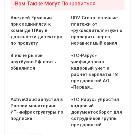
Вам Также Могут Понравиться
Алексей Ермошин
UDV Group: срочные
присоединился к
платежи от
команде ITKey в
«руководителя» нужно
должности директора
проверять через
по продукту
независимый канал
В июне рынок
«1С-Рарус»
ноутбуков РФ опять
унифицировал
обвалился
кадровый учет и
расчет зарплаты 18
предприятий АО
«Первая…
ActiveCloud запустил в
«1С‑Рарус» упростил
России мониторинг
кадровый
ИТ-инфраструктуры по
документооборот для
подписке
сотрудников группы
предприятий…