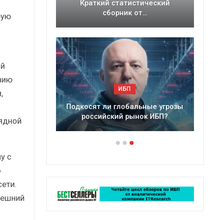
ессии?
Краткий статистический
ынка ИБП
сборник от…
рую
ый
нию
ИБП
,
егмент
Подкосят ли глобальные угрозы
российский рынок ИБП?
ядной
у с
о
ети.
нешний