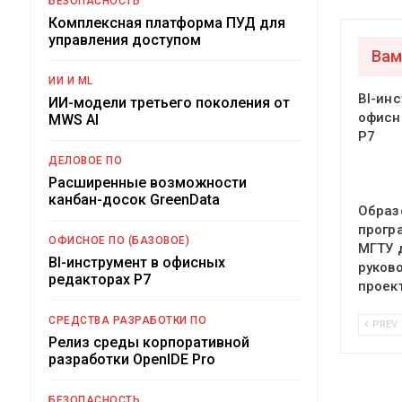
БЕЗОПАСНОСТЬ
Комплексная платформа ПУД для
управления доступом
Вам
ИИ И ML
BI-инс
ИИ-модели третьего поколения от
офисн
MWS AI
Р7
ДЕЛОВОЕ ПО
Расширенные возможности
канбан-досок GreenData
Образ
прогр
ОФИСНОЕ ПО (БАЗОВОЕ)
МГТУ 
BI-инструмент в офисных
руков
редакторах Р7
проек
СРЕДСТВА РАЗРАБОТКИ ПО
PREV
Релиз среды корпоративной
разработки OpenIDE Pro
БЕЗОПАСНОСТЬ