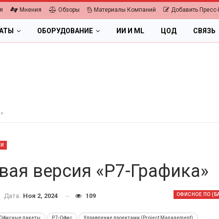
я
Мнения
Обзоры
Материалы Компаний
Добавить Пресс-
ЛАТЫ
ОБОРУДОВАНИЕ
ИИ И ML
ЦОД
СВЯЗЬ
а»
ТИ
вая версия «Р7-Графика»
ОФИСНОЕ ПО (Б
Дата:
Ноя 2, 2024
109
ПК, НОУТБУКИ
ИБП
Офисные пакеты
Р7-Офис
Управление проектами (Project Management)