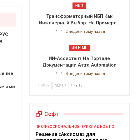
ИБП
Трансформаторный ИБП Как
Инженерный Выбор: На Примере…
-->
2 недели тому назад
РУС
я
ИИ И ML
ИИ-Ассистент На Портале
Документации Astra Automation
шение
-->
4 недели тому назад
PREV
NEXT
1 из 13
дачами
Софт
ПРОФЕССИОНАЛЬНОЕ ПРИКЛАДНОЕ ПО
Решение «Аксиома» для