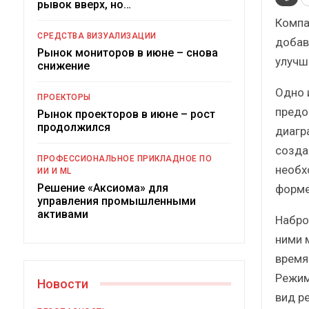
рывок вверх, но…
Краткий статистический
сборник от…
рос
Компа
СРЕДСТВА ВИЗУАЛИЗАЦИИ
добав
Рынок мониторов в июне – снова
улучш
снижение
Одно 
ПРОЕКТОРЫ
предо
Рынок проекторов в июне – рост
ИБП
продолжился
диагр
созда
Подкосят ли глобальные угрозы
ПРОФЕССИОНАЛЬНОЕ ПРИКЛАДНОЕ ПО
российский рынок ИБП?
необх
ИИ И ML
Решение «Аксиома» для
форме
управления промышленными
активами
Набро
ними 
время
Режим
Новости
вид р