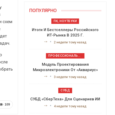
у
ПОПУЛЯРНО
с
и схем
ПК, НОУТБУКИ
с
Итоги И Бестселлеры Российского
ИТ-Рынка В 2025 Г.
дет
-->
2 недели тому назад
адач.
ю
ПРОФЕССИОНАЛЬНОЕ ПРИКЛАДНОЕ ПО
осле
Модуль Проектирования
ыбрать
Микроэлектроники От «Аквариус»
-->
3 недели тому назад
СУБД
СУБД «СберТеха» Для Сценариев ИИ
109
-->
4 недели тому назад