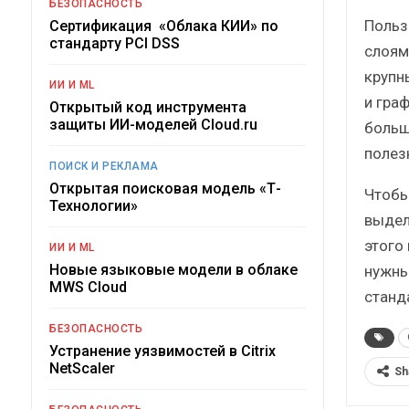
БЕЗОПАСНОСТЬ
Польз
Сертификация «Облака КИИ» по
стандарту PCI DSS
слоям
крупн
ИИ И ML
и гра
Открытый код инструмента
защиты ИИ-моделей Cloud.ru
больш
полез
ПОИСК И РЕКЛАМА
Открытая поисковая модель «Т-
Чтобы
Технологии»
выдел
этого
ИИ И ML
Новые языковые модели в облаке
нужны
MWS Cloud
станд
БЕЗОПАСНОСТЬ
Устранение уязвимостей в Citrix
NetScaler
Sh