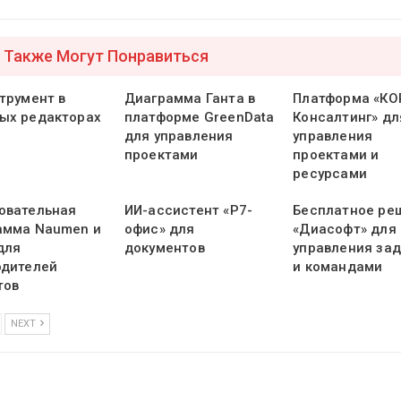
 Также Могут Понравиться
трумент в
Диаграмма Ганта в
Платформа «КО
ых редакторах
платформе GreenData
Консалтинг» дл
для управления
управления
проектами
проектами и
ресурсами
овательная
ИИ-ассистент «Р7-
Бесплатное ре
амма Naumen и
офис» для
«Диасофт» для
для
документов
управления за
одителей
и командами
тов
NEXT