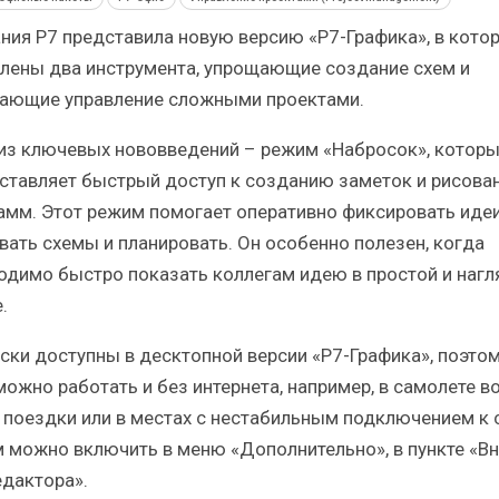
Итоги и Бестселлеры
Отрасль ИБП в депр
сийского ИТ-рынка в 2025 г.
Анализ российского р
ния P7 представила новую версию «Р7-Графика», в кото
лены два инструмента, упрощающие создание схем и
ающие управление сложными проектами.
из ключевых нововведений – режим «Набросок», котор
ставляет быстрый доступ к созданию заметок и рисова
ИБП
ИБП
амм. Этот режим помогает оперативно фиксировать идеи
вать схемы и планировать. Он особенно полезен, когда
Отрасль ИБП в депрессии?
Самый успешный с
Часть II.
рынка ИБП
одимо быстро показать коллегам идею в простой и нагл
.
ски доступны в десктопной версии «Р7-Графика», поэтом
можно работать и без интернета, например, в самолете в
 поездки или в местах с нестабильным подключением к с
 можно включить в меню «Дополнительно», в пункте «В
едактора».