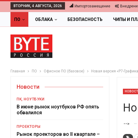
ВТОРНИК, 4 АВГУСТА, 2026
Импортозамещение
Внедрени
ПО
ОБЛАКА
БЕЗОПАСНОСТЬ
ЧИПЫ И П
Главная
ПО
Офисное ПО (базовое)
Новая версия «Р7-График
Новости
НОВОС
ПК, НОУТБУКИ
Но
В июне рынок ноутбуков РФ опять
обвалился
ОБЛАКА
-->
ПРОЕКТОРЫ
Цифровая экономика 2026.
Рынок проекторов во II квартале –