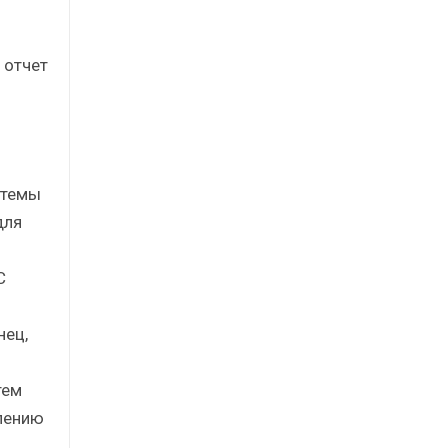
 отчет
стемы
для
C
нец,
тем
лению