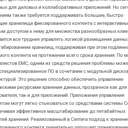
ных для деловых и коллаборативных приложений. Но сег
ниям также требуется поддерживать большие, быстро
щие хранилища фиксированного контента с интерактивн
ым доступом к нему для множества разнообразных клие
вится все труднее управлять логикой размещения данны
абированием хранилищ, поддерживая при этом подлинн
мого контента на протяжении всего срока хранения. По 
алистов EMC, одним из средств решения проблемы мож
 специализированное ПО в сочетании с модульной диско
ектурой. Это решение способно обеспечить управление
ескими ресурсами хранения данных, прозрачное как для
ователя, так и для приложений. Приложения управления
нтом могут легко стыковаться со средствами системы Ce
ечивая эффективное масштабирование до петабайтных
тей хранения. Реализованный в Centera подход к хранен
рованного контента значительно упрощает планировани