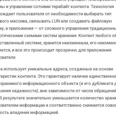
мы и управление сотнями терабайт контента. Технология
ождает пользователя от необходимости выбирать тип
вого массива, связывать LUN или создавать файловую
му, а приложения — от сложного управления традиционн
огическими схемами систем хранения. Контент любого о
ставленный системе, хранится неизменным, его неизмен
яется, и все это происходит прозрачно для приложения
ователя.
ra использует уникальные адреса, созданные на основе
теристик контента. Это гарантирует наличие единственно
 хранимого информационного объекта (и его дубликата 
ения надежности), вне зависимости от числа обращений
 В результате значительно уменьшается количество хран
ователем информации и соответственно снижается сово
ость владения информацией.