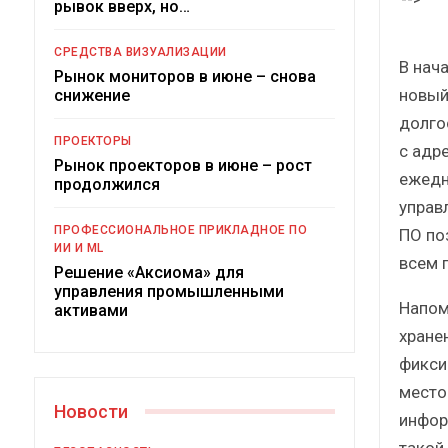
рывок вверх, но…
Краткий статистический
сборник от…
СРЕДСТВА ВИЗУАЛИЗАЦИИ
В нач
Рынок мониторов в июне – снова
новый
снижение
долго
ПРОЕКТОРЫ
с адр
Рынок проекторов в июне – рост
ежедн
ИБП
продолжился
управ
Подкосят ли глобальные угрозы
ПРОФЕССИОНАЛЬНОЕ ПРИКЛАДНОЕ ПО
ПО по
российский рынок ИБП?
ИИ И ML
всем 
Решение «Аксиома» для
управления промышленными
Напом
активами
хране
фикси
место
Новости
инфор