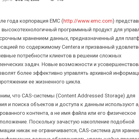
Итоги и Бестселлеры
Отрасль ИБП в 
российского ИТ-рынка в 2025 г.
Анализ российско
але года корпорация ЕМС (
http://www.emc.com
) представ
 высокотехнологичный программный продукт для управ
срочным хранением данных, предназначенный для пла
есацией по содержимому Centera и призванный удовлетв
евные потребности клиентов в решении сложных
ИБП
ИБП
ленческих задач. Новые возможности и усовершенствов
Отрасль ИБП в депрессии?
Самый успешны
зволят более эффективно управлять архивной информац
Часть II.
рынка 
протяжении ее жизненного цикла.
ним, что CAS-системы (Content Addressed Storage) для
ния и поиска объектов и доступа к данным используют 
рованного контента, а не имя файла или его физическое
положение. Поскольку зачастую накопление подобной
мации никак не ограничивается, CAS-система для хранен