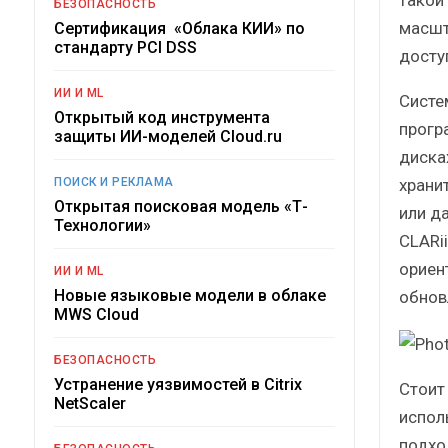
такой
БЕЗОПАСНОСТЬ
масшт
Сертификация «Облака КИИ» по
стандарту PCI DSS
досту
ИИ И ML
Систе
Открытый код инструмента
прогр
защиты ИИ-моделей Cloud.ru
диска
ПОИСК И РЕКЛАМА
хранит
Открытая поисковая модель «Т-
или д
Технологии»
CLARi
ориен
ИИ И ML
Новые языковые модели в облаке
обнов
MWS Cloud
БЕЗОПАСНОСТЬ
Устранение уязвимостей в Citrix
Стоит
NetScaler
испол
подхо