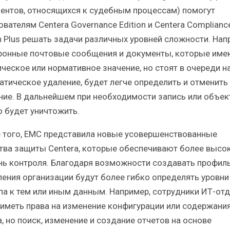
ентов, относящихся к судебным процессам) помогут
вателям Centera Governance Edition и Centera Complianc
on Plus решать задачи различных уровней сложности. Нап
ронные почтовые сообщения и документы, которые име
ческое или нормативное значение, но стоят в очереди н
атическое удаление, будет легче определить и отменить 
ние. В дальнейшем при необходимости запись или объек
 будет уничтожить.
 того, EMC представила новые усовершенствованные
тва защиты Centera, которые обеспечивают более высо
нь контроля. Благодаря возможности создавать профил
ления организации будут более гибко определять уровни
па к тем или иным данным. Например, сотрудники ИТ-от
 иметь права на изменение конфигурации или содержани
, но поиск, изменение и создание отчетов на основе