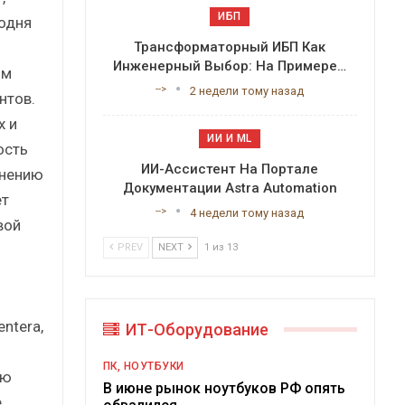
ИБП
одня
Трансформаторный ИБП Как
Инженерный Выбор: На Примере…
ым
-->
2 недели тому назад
нтов.
х и
ИИ И ML
ость
ИИ-Ассистент На Портале
мнению
Документации Astra Automation
ет
-->
4 недели тому назад
вой
PREV
NEXT
1 из 13
ntera,
ИТ-Оборудование
ПК, НОУТБУКИ
ию
В июне рынок ноутбуков РФ опять
е