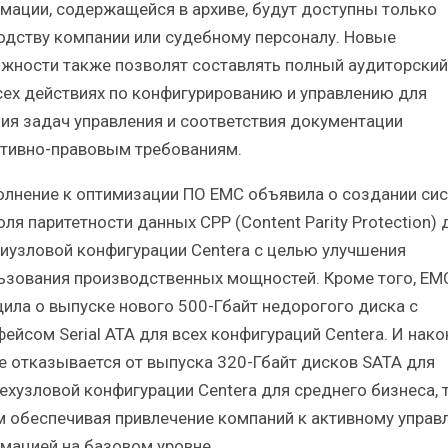
мации, содержащейся в архиве, будут доступны только
одству компании или судебному персоналу. Новые
жности также позволят составлять полный аудиторский
сех действиях по конфигурированию и управлению для
ия задач управления и соответствия документации
тивно-правовым требованиям.
олнение к оптимизации ПО EMC объявила о создании си
ля паритетности данных CPP (Content Parity Protection) 
иузловой конфигурации Centera с целью улучшения
ьзования производственных мощностей. Кроме того, EM
ила о выпуске нового 500-Гбайт недорогого диска с
ейсом Serial ATA для всех конфигураций Centera. И нако
е отказывается от выпуска 320-Гбайт дисков SATA для
ехузловой конфигурации Centera для среднего бизнеса, 
 обеспечивая привлечение компаний к активному управ
мацией на базовом уровне.