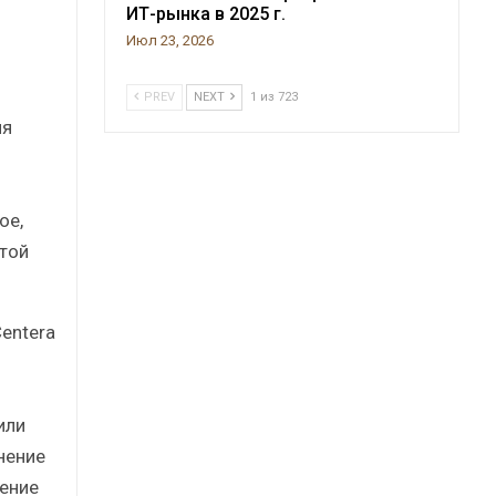
ИТ-рынка в 2025 г.
Июл 23, 2026
PREV
NEXT
1 из 723
ия
ое,
той
entera
или
нение
нение