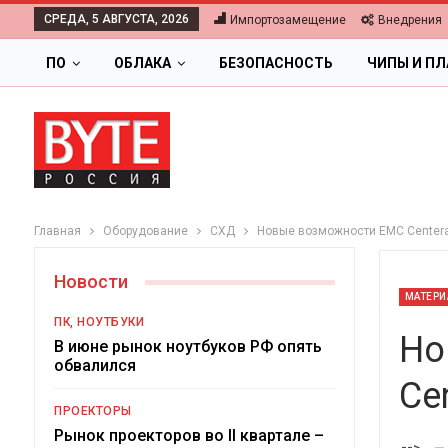
СРЕДА, 5 АВГУСТА, 2026
Импортозамещение
Внедрения
ПО
ОБЛАКА
БЕЗОПАСНОСТЬ
ЧИПЫ И П
Главная
Оборудование
СХД
Новые возможности EMC Center
Новости
МАТЕРИ
ПК, НОУТБУКИ
Но
В июне рынок ноутбуков РФ опять
обвалился
Ce
ОБЛАКА
ПРОЕКТОРЫ
Цифровая экономика 2026.
Рынок проекторов во II квартале –
-->