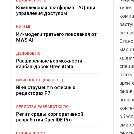
БЕЗОПАСНОСТЬ
типич
Комплексная платформа ПУД для
управления доступом
компа
расту
ИИ И ML
сетев
ИИ-модели третьего поколения от
MWS AI
Стано
масшт
ДЕЛОВОЕ ПО
храни
Расширенные возможности
специ
канбан-досок GreenData
стать
ОФИСНОЕ ПО (БАЗОВОЕ)
архит
BI-инструмент в офисных
физич
редакторах Р7
польз
СРЕДСТВА РАЗРАБОТКИ ПО
конте
Релиз среды корпоративной
обесп
разработки OpenIDE Pro
емкос
фикси
БЕЗОПАСНОСТЬ