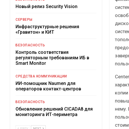
Новый релиз Security Vision
систе
освоб
СЕРВЕРЫ
диско
Инфраструктурные решения
систе
«Гравитон» и КИТ
топол
БЕЗОПАСНОСТЬ
предо
Контроль соответствия
завер
регуляторным требованиям ИБ в
Smart Monitor
польз
Cente
СРЕДСТВА КОММУНИКАЦИИ
ИИ-помощник Naumen для
харак
операторов контакт-центров
копии
повыш
БЕЗОПАСНОСТЬ
нему.
Обновление решений CICADA8 для
мониторинга ИТ-периметра
польз
стоим
PREV
NEXT