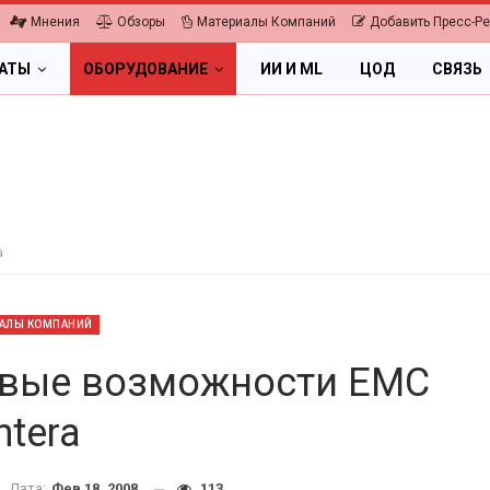
Мнения
Обзоры
Материалы Компаний
Добавить Пресс-Р
ЛАТЫ
ОБОРУДОВАНИЕ
ИИ И ML
ЦОД
СВЯЗЬ
a
АЛЫ КОМПАНИЙ
вые возможности EMC
ntera
ПК, НОУТБУКИ
ИБП
Дата:
Фев 18, 2008
113