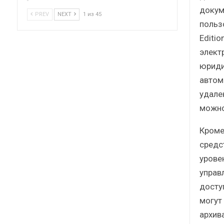
докум
PREV
NEXT
1 из 45
пользо
Editi
элект
юриди
автом
удале
можно
Кроме
средс
урове
управ
досту
могут
архива