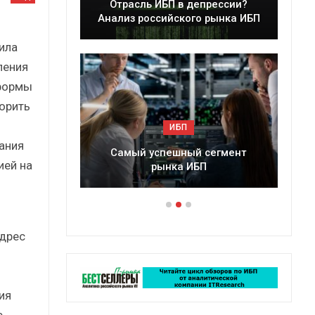
депрессии?
Краткий статистический
го рынка ИБП
сборник от…
ила
ления
тформы
орить
ИБП
ания
й сегмент
Подкосят ли глобальные угрозы
ией на
ИБП
российский рынок ИБП?
адрес
ия