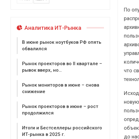
По оп
распр
архивн
Аналитика ИТ-Рынка
польз
В июне рынок ноутбуков РФ опять
архив
обвалился
управ
колич
Рынок проекторов во II квартале –
что с
рывок вверх, но…
техно
Рынок мониторов в июне – снова
снижение
Исход
новую
Рынок проекторов в июне – рост
польз
продолжился
опред
объект
Итоги и Бестселлеры российского
ИТ-рынка в 2025 г.
до нас