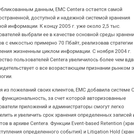
убликованным данным, ЕМС Centera остается самой
остраненной, доступной и надежной системой хранения
ой информации. К концу 2005 г. уже около 2,5 тыс.
ователей выбрали ее в качестве основной среды хранен
ов с емкостью примерно 70 Пбайт, реализовав стратегии
ления жизненным циклом информации. С ноября 2004 г.
ество пользователей Centera увеличилось более чем вдв
видетельствует о все возрастающем признании рынком э
логии.
я из пожеланий своих клиентов, EMC добавила системе C
 функциональность, за счет которой авторизованные
ователи приложений и администраторы смогут легко
елить и увеличить срок хранения определенных записей 
ов в архиве Centera. Функции Event-based Retention (хра
тупления определенного события) и Litigation Hold (хра