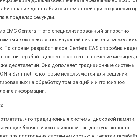
 информации должна обеспечивать чрезвычайно просто
абирование до петабайтных емкостей при сохранении в
па в пределах секунды.
ма EMC Centera — это специализированный аппаратно-
аммный комплекс, использующий накопители на жестких
х. По словам разработчиков, Centera CAS способна над
ь сотни терабайт делового контента в течение месяцев, 
аже десятилетий. Она дополняет традиционные системы
iON и Symmetrix, которые используются для решений,
тированных на обработку транзакций и интенсивное
ление информации.
 отметить, что традиционные системы дисковой памяти,
ьзующие блочный или файловый тип доступа, хорошо
дят для построения систем емкостью в десятки терабайт