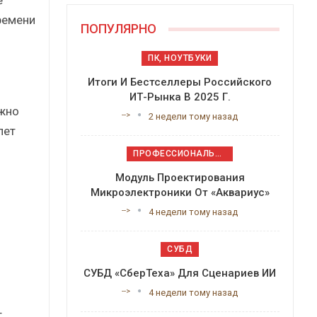
е
ремени
ПОПУЛЯРНО
ПК, НОУТБУКИ
Итоги И Бестселлеры Российского
ИТ-Рынка В 2025 Г.
ежно
-->
2 недели тому назад
лет
ПРОФЕССИОНАЛЬНОЕ ПРИКЛАДНОЕ ПО
Модуль Проектирования
Микроэлектроники От «Аквариус»
-->
4 недели тому назад
СУБД
СУБД «СберТеха» Для Сценариев ИИ
-->
4 недели тому назад
,