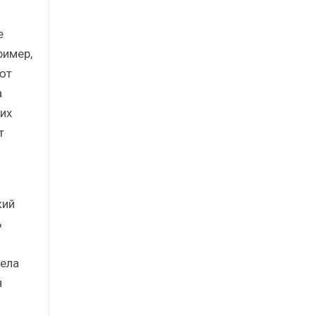
e
ример,
ют
а
их
т
кий
ь
дела
я