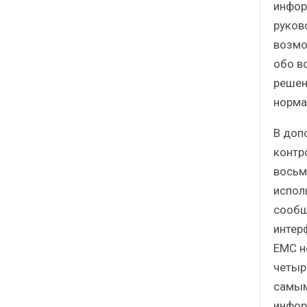
инфор
руков
возмо
обо в
решен
норма
В доп
контро
восьм
испол
сообщ
интерф
EMC н
четыр
самым
инфор