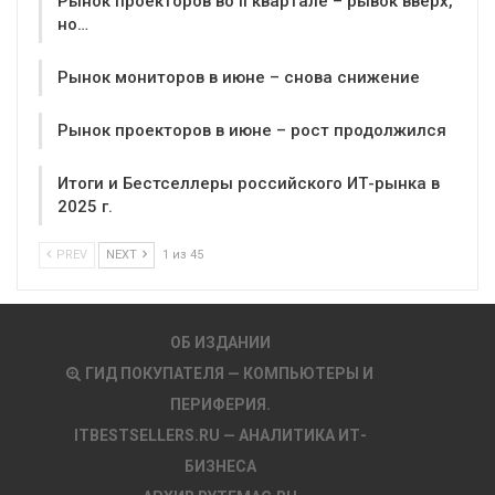
Рынок проекторов во II квартале – рывок вверх,
но…
Рынок мониторов в июне – снова снижение
Рынок проекторов в июне – рост продолжился
Итоги и Бестселлеры российского ИТ-рынка в
2025 г.
PREV
NEXT
1 из 45
ОБ ИЗДАНИИ
ГИД ПОКУПАТЕЛЯ — КОМПЬЮТЕРЫ И
ПЕРИФЕРИЯ.
ITBESTSELLERS.RU — АНАЛИТИКА ИТ-
БИЗНЕСА