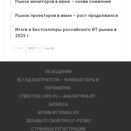
Рынок мониторов в июне – снова снижение
Рынок проекторов в июне – рост продолжился
Итоги и Бестселлеры российского ИТ-рынка в
2025 г.
PREV
NEXT
1 из 45
ОБ ИЗДАНИИ
ГИД ПОКУПАТЕЛЯ — КОМПЬЮТЕРЫ И
ПЕРИФЕРИЯ.
ITBESTSELLERS.RU — АНАЛИТИКА ИТ-
БИЗНЕСА
АРХИВ BYTEMAG.RU
ДОБАВЬТЕ СВОЙ ПРЕСС-РЕЛИЗ
СТРАНИЦА РЕГИСТРАЦИИ