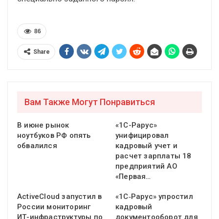
86
Share
Вам Также Могут Понравиться
В июне рынок
«1С-Рарус»
ноутбуков РФ опять
унифицировал
обвалился
кадровый учет и
расчет зарплаты 18
предприятий АО
«Первая…
ActiveCloud запустил в
«1С‑Рарус» упростил
России мониторинг
кадровый
ИТ-инфраструктуры по
документооборот для