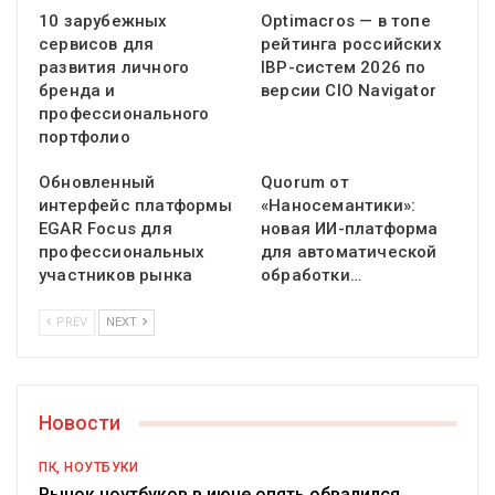
10 зарубежных
Optimacros — в топе
сервисов для
рейтинга российских
развития личного
IBP-систем 2026 по
бренда и
версии CIO Navigator
профессионального
портфолио
Обновленный
Quorum от
интерфейс платформы
«Наносемантики»:
EGAR Focus для
новая ИИ-платформа
профессиональных
для автоматической
участников рынка
обработки…
PREV
NEXT
Новости
ПК, НОУТБУКИ
Рынок ноутбуков в июне опять обвалился