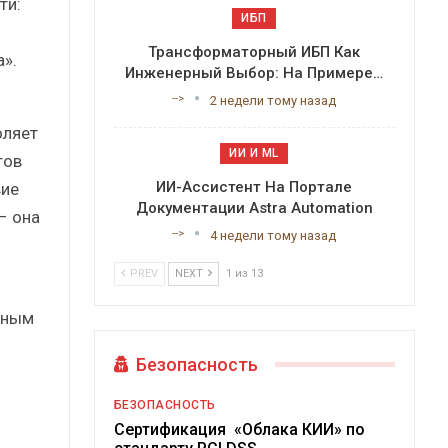
ти:
ИБП
Трансформаторный ИБП Как
».
Инженерный Выбор: На Примере…
-->
2 недели тому назад
оляет
ИИ И ML
тов
ИИ-Ассистент На Портале
вие
Документации Astra Automation
– она
-->
4 недели тому назад
PREV
NEXT
1 из 13
нным
Безопасность
БЕЗОПАСНОСТЬ
Сертификация «Облака КИИ» по