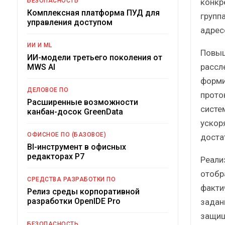
конкр
БЕЗОПАСНОСТЬ
Комплексная платформа ПУД для
групп
управления доступом
адрес
ИИ И ML
Повыш
ИИ-модели третьего поколения от
рассл
MWS AI
форми
ДЕЛОВОЕ ПО
прото
Расширенные возможности
систе
канбан-досок GreenData
ускор
ОФИСНОЕ ПО (БАЗОВОЕ)
доста
BI-инструмент в офисных
редакторах Р7
Реали
отобр
СРЕДСТВА РАЗРАБОТКИ ПО
факти
Релиз среды корпоративной
разработки OpenIDE Pro
задан
защищ
БЕЗОПАСНОСТЬ