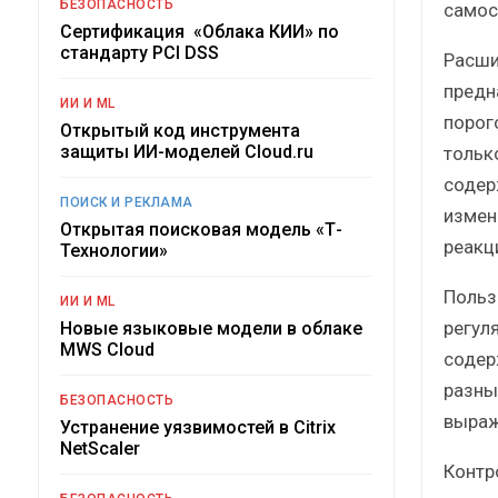
БЕЗОПАСНОСТЬ
самос
Сертификация «Облака КИИ» по
стандарту PCI DSS
Расши
предн
ИИ И ML
порог
Открытый код инструмента
защиты ИИ-моделей Cloud.ru
тольк
содер
ПОИСК И РЕКЛАМА
измен
Открытая поисковая модель «Т-
реакц
Технологии»
Польз
ИИ И ML
регул
Новые языковые модели в облаке
MWS Cloud
содер
разны
БЕЗОПАСНОСТЬ
выраж
Устранение уязвимостей в Citrix
NetScaler
Контр