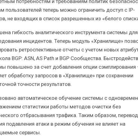
етным потребностям и требованиям политик безопаснос
ам пользователей теперь можно ограничить доступ с IP-
ов, не входящих в список разрешенных из «белого списка
ена гибкость аналитического инструмента системы для
едования инцидентов. Теперь модуль «Хранилище» позв
ровать ретроспективные отчеты с учетом новых атрибу
кола BGP: ASN, AS Path и BGP Сообщества. Быстродейст
мы повышено за счет добавления опции сэмплирования 
яет обработку запросов в «Хранилище» при сохранении
точной точности результатов.
зовано автоматическое обучение системы с одновреме
ажением статистики работы методов очистки без
ческого отбрасывания трафика. Таким образом, перевод
ия подавления атаки в режим обучения не влияет на
аемые сервисы.