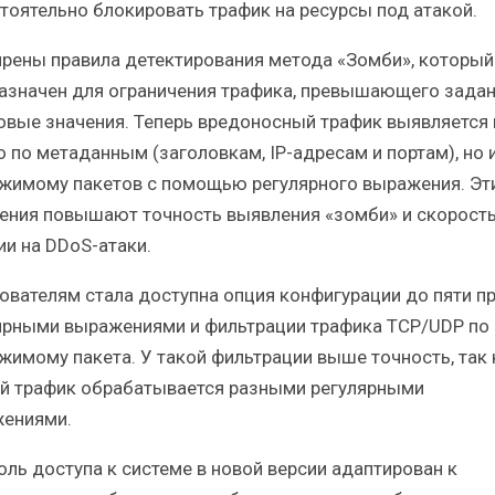
тоятельно блокировать трафик на ресурсы под атакой.
рены правила детектирования метода «Зомби», который
азначен для ограничения трафика, превышающего зада
овые значения. Теперь вредоносный трафик выявляется 
о по метаданным (заголовкам, IP-адресам и портам), но 
жимому пакетов с помощью регулярного выражения. Эт
ения повышают точность выявления «зомби» и скорост
ии на DDoS-атаки.
ователям стала доступна опция конфигурации до пяти пр
ярными выражениями и фильтрации трафика TCP/UDP по
жимому пакета. У такой фильтрации выше точность, так 
й трафик обрабатывается разными регулярными
ениями.
оль доступа к системе в новой версии адаптирован к