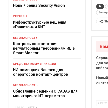
Новый релиз Security Vision
Фильтр
СЕРВЕРЫ
Sh
Инфраструктурные решения
«Гравитон» и КИТ
БЕЗОПАСНОСТЬ
Контроль соответствия
Вам
регуляторным требованиям ИБ в
Smart Monitor
Серви
для з
СРЕДСТВА КОММУНИКАЦИИ
кибер
ИИ-помощник Naumen для
операторов контакт-центров
Новый
систе
БЕЗОПАСНОСТЬ
Обновление решений CICADA8 для
мониторинга ИТ-периметра
PREV
PREV
NEXT