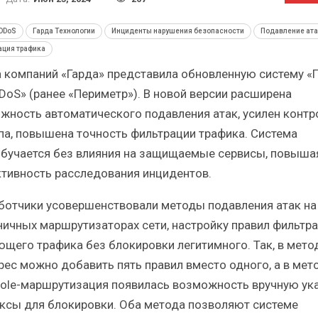
Итоги и Бестселлеры
Отрасль ИБП
российского ИТ-рынка в 2025 г.
Анализ россий
DDoS
Гарда Технологии
Инциденты нарушения безопасности
Подавление ата
ация трафика
а компаний «Гарда» представила обновленную систему «
DDoS» (ранее «Периметр»). В новой версии расширена
жность автоматического подавления атак, усилен контр
ИБП
па, повышена точность фильтрации трафика. Система
бучается без влияния на защищаемые сервисы, повыша
Отрасль ИБП в депрессии?
Самый успе
Часть II.
рын
тивность расследования инцидентов.
ботчики усовершенствовали методы подавления атак на
ничных маршрутизаторах сети, настройку правил фильтр
ющего трафика без блокировки легитимного. Так, в мето
pec можно добавить пять правил вместо одного, а в мет
hole-маршрутизация появилась возможность вручную ук
ксы для блокировки. Оба метода позволяют системе