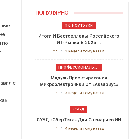
ПОПУЛЯРНО
нные
ПК, НОУТБУКИ
не
Итоги И Бестселлеры Российского
и по
ИТ-Рынка В 2025 Г.
и
-->
2 недели тому назад
ь
ПРОФЕССИОНАЛЬНОЕ ПРИКЛАДНОЕ ПО
Модуль Проектирования
авил с
Микроэлектроники От «Аквариус»
-->
3 недели тому назад
как
СУБД
СУБД «СберТеха» Для Сценариев ИИ
-->
4 недели тому назад