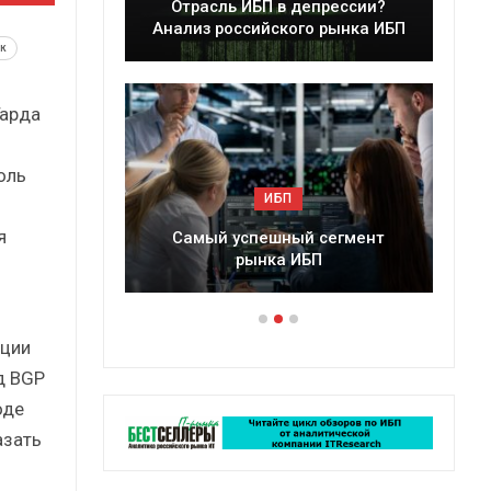
 в депрессии?
Краткий статистический
ского рынка ИБП
сборник от…
к
Гарда
оль
ИБП
ИБП
я
шный сегмент
Подкосят ли глобальные угрозы
ка ИБП
российский рынок ИБП?
ации
д BGP
оде
азать