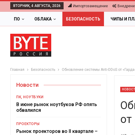
ВТОРНИК, 4 АВГУСТА, 2026
Импортозамещение
Внедрени
ПО
ОБЛАКА
БЕЗОПАСНОСТЬ
ЧИПЫ И П
Главная
Безопасность
Обновление системы Anti-DDoS от «Гарда
Новости
НОВОС
ПК, НОУТБУКИ
Об
В июне рынок ноутбуков РФ опять
обвалился
от
ОБЛАКА
ПРОЕКТОРЫ
Цифровая экономика 2026.
Рынок проекторов во II квартале –
-->