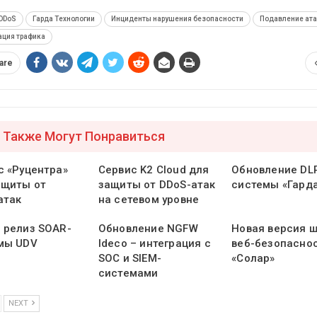
DDoS
Гарда Технологии
Инциденты нарушения безопасности
Подавление ата
ация трафика
are
 Также Могут Понравиться
с «Руцентра»
Сервис K2 Cloud для
Обновление DL
ащиты от
защиты от DDoS-атак
системы «Гард
атак
на сетевом уровне
 релиз SOAR-
Обновление NGFW
Новая версия 
мы UDV
Ideco – интеграция с
веб-безопасно
SOC и SIEM-
«Солар»
системами
NEXT