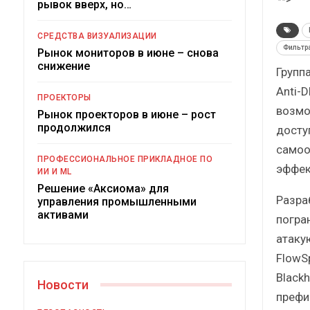
рывок вверх, но…
Краткий статистический
сборник от…
СРЕДСТВА ВИЗУАЛИЗАЦИИ
Фильтр
Рынок мониторов в июне – снова
снижение
Групп
Anti-
ПРОЕКТОРЫ
возмо
Рынок проекторов в июне – рост
ИБП
продолжился
досту
самоо
Подкосят ли глобальные угрозы
ПРОФЕССИОНАЛЬНОЕ ПРИКЛАДНОЕ ПО
российский рынок ИБП?
эффек
ИИ И ML
Решение «Аксиома» для
Разра
управления промышленными
активами
погра
атаку
FlowS
Black
Новости
префи