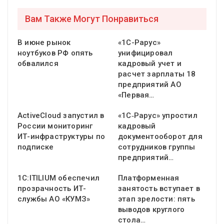
Вам Также Могут Понравиться
В июне рынок
«1С-Рарус»
ноутбуков РФ опять
унифицировал
обвалился
кадровый учет и
расчет зарплаты 18
предприятий АО
«Первая…
ActiveCloud запустил в
«1С‑Рарус» упростил
России мониторинг
кадровый
ИТ-инфраструктуры по
документооборот для
подписке
сотрудников группы
предприятий…
1С:ITILIUM обеспечил
Платформенная
прозрачность ИТ-
занятость вступает в
службы АО «КУМЗ»
этап зрелости: пять
выводов круглого
стола…