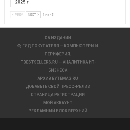
2025 г.
PREV
NEXT
1 из 45
ОБ ИЗДАНИИ
ГИД ПОКУПАТЕЛЯ — КОМПЬЮТЕРЫ И
ПЕРИФЕРИЯ.
ITBESTSELLERS.RU — АНАЛИТИКА ИТ-
БИЗНЕСА
АРХИВ BYTEMAG.RU
ДОБАВЬТЕ СВОЙ ПРЕСС-РЕЛИЗ
СТРАНИЦА РЕГИСТРАЦИИ
МОЙ АККАУНТ
РЕКЛАМНЫЙ БЛОК ВЕРХНИЙ