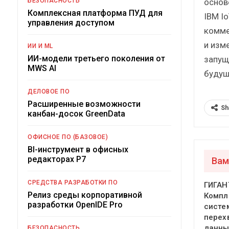
основ
БЕЗОПАСНОСТЬ
Комплексная платформа ПУД для
IBM Io
управления доступом
комме
и изм
ИИ И ML
ИИ-модели третьего поколения от
запущ
MWS AI
будущ
ДЕЛОВОЕ ПО
Расширенные возможности
Sh
канбан-досок GreenData
ОФИСНОЕ ПО (БАЗОВОЕ)
BI-инструмент в офисных
редакторах Р7
Вам
СРЕДСТВА РАЗРАБОТКИ ПО
ГИГАН
Релиз среды корпоративной
Компл
разработки OpenIDE Pro
систе
перех
данны
БЕЗОПАСНОСТЬ