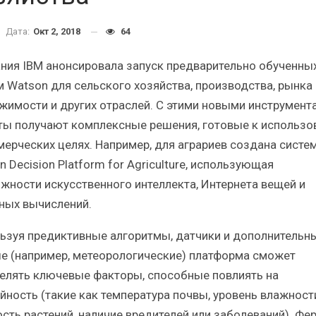
Итоги и Бестселлеры
Отрас
российского ИТ-рынка в 2025 г.
Анализ 
Дата:
Окт 2, 2018
64
ния IBM анонсировала запуск предварительно обученны
м Watson для сельского хозяйства, производства, рынка
жимости и других отраслей. С этими новыми инструмент
ты получают комплексные решения, готовые к использ
ИБП
мерческих целях. Например, для аграриев создана систе
зы
Отрасль ИБП в депрессии?
Самы
 Decision Platform for Agriculture, использующая
Часть II.
жности искусственного интеллекта, Интернета вещей и
ных вычислений.
ьзуя предиктивные алгоритмы, датчики и дополнительн
е (например, метеорологические) платформа сможет
елять ключевые факторы, способные повлиять на
йность (такие как температура почвы, уровень влажност
ость растений, наличие вредителей или заболеваний). Ф