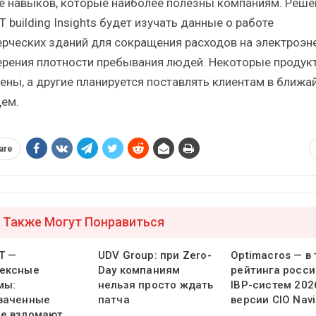
е навыков, которые наиболее полезны компаниям. Реше
T building Insights будет изучать данные о работе
рческих зданий для сокращения расходов на электроэн
ерения плотности пребывания людей. Некоторые продук
ены, а другие планируется поставлять клиентам в ближ
ем.
are
 Также Могут Понравиться
Т —
UDV Group: при Zero-
Optimacros — в
ексные
Day компаниям
рейтинга росси
мы:
нельзя просто ждать
IBP-систем 202
ваченные
патча
версии CIO Navi
е взломают