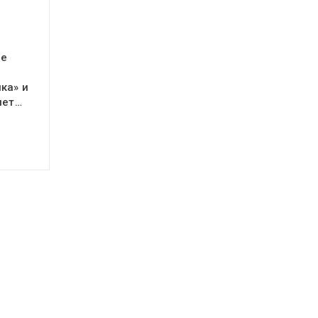
ое
ка» и
яет…