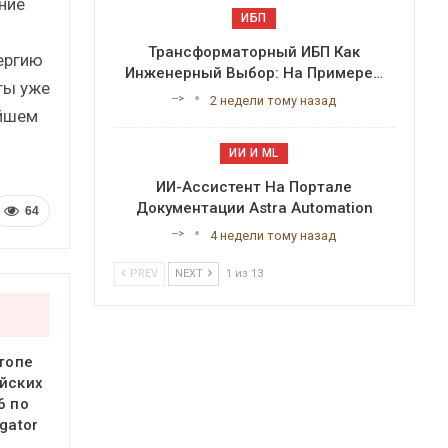
ние
ИБП
Трансформаторный ИБП Как
ергию
Инженерный Выбор: На Примере…
ты уже
-->
2 недели тому назад
айшем
ИИ И ML
ИИ-Ассистент На Портале
Документации Astra Automation
64
-->
4 недели тому назад
PREV
NEXT
1 из 13
 топе
йских
6 по
gator