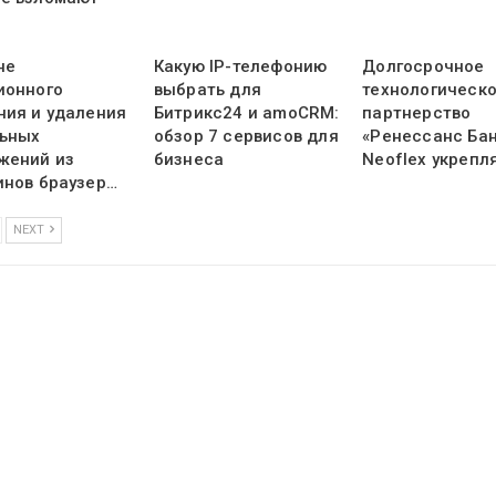
не
Какую IP-телефонию
Долгосрочное
ионного
выбрать для
технологическ
ния и удаления
Битрикс24 и amoCRM:
партнерство
ьных
обзор 7 сервисов для
«Ренессанс Бан
жений из
бизнеса
Neoflex укрепл
инов браузер…
NEXT