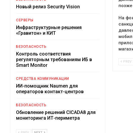
позже
Новый релиз Security Vision
На фо
СЕРВЕРЫ
санкц
Инфраструктурные решения
давле
«Гравитон» и КИТ
мобил
прило
БЕЗОПАСНОСТЬ
магаз
Контроль соответствия
регуляторным требованиям ИБ в
PREV
Smart Monitor
СРЕДСТВА КОММУНИКАЦИИ
ИИ-помощник Naumen для
операторов контакт-центров
БЕЗОПАСНОСТЬ
Обновление решений CICADA8 для
мониторинга ИТ-периметра
PREV
NEXT