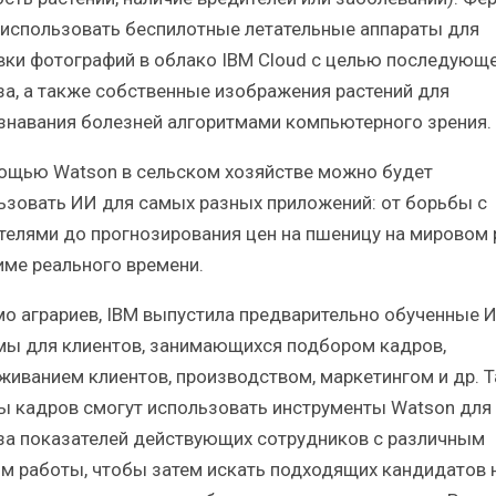
 использовать беспилотные летательные аппараты для
вки фотографий в облако IBM Cloud с целью последующ
за, а также собственные изображения растений для
знавания болезней алгоритмами компьютерного зрения.
ощью Watson в сельском хозяйстве можно будет
ьзовать ИИ для самых разных приложений: от борьбы с
телями до прогнозирования цен на пшеницу на мировом
име реального времени.
о аграриев, IBM выпустила предварительно обученные 
мы для клиентов, занимающихся подбором кадров,
живанием клиентов, производством, маркетингом и др. Т
ы кадров смогут использовать инструменты Watson для
за показателей действующих сотрудников с различным
м работы, чтобы затем искать подходящих кандидатов 