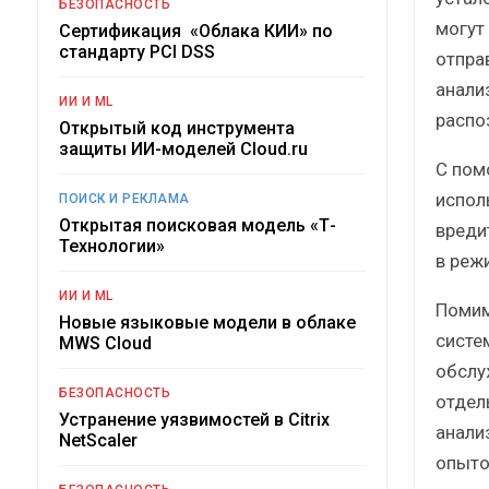
БЕЗОПАСНОСТЬ
могут
Сертификация «Облака КИИ» по
стандарту PCI DSS
отпра
анали
ИИ И ML
распо
Открытый код инструмента
защиты ИИ-моделей Cloud.ru
С пом
испол
ПОИСК И РЕКЛАМА
Открытая поисковая модель «Т-
вреди
Технологии»
в реж
ИИ И ML
Помим
Новые языковые модели в облаке
систе
MWS Cloud
обслу
БЕЗОПАСНОСТЬ
отдел
Устранение уязвимостей в Citrix
анали
NetScaler
опыто