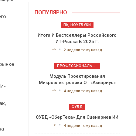
ПОПУЛЯРНО
его
ПК, НОУТБУКИ
Итоги И Бестселлеры Российского
ИТ-Рынка В 2025 Г.
-->
2 недели тому назад
 рынке
ПРОФЕССИОНАЛЬНОЕ ПРИКЛАДНОЕ ПО
Модуль Проектирования
Микроэлектроники От «Аквариус»
ИИ-
-->
4 недели тому назад
ак,
СУБД
СУБД «СберТеха» Для Сценариев ИИ
-->
4 недели тому назад
на