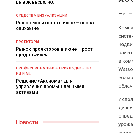
рывок вверх, но…
Краткий статистический
сборник от…
-->
СРЕДСТВА ВИЗУАЛИЗАЦИИ
Рынок мониторов в июне – снова
Компа
снижение
систе
ПРОЕКТОРЫ
недви
Рынок проекторов в июне – рост
клиен
ИБП
продолжился
в ком
Подкосят ли глобальные угро
Watson
ПРОФЕССИОНАЛЬНОЕ ПРИКЛАДНОЕ ПО
российский рынок ИБП?
ИИ И ML
возмо
Решение «Аксиома» для
облач
управления промышленными
активами
Испол
данны
опред
Новости
урожа
устал