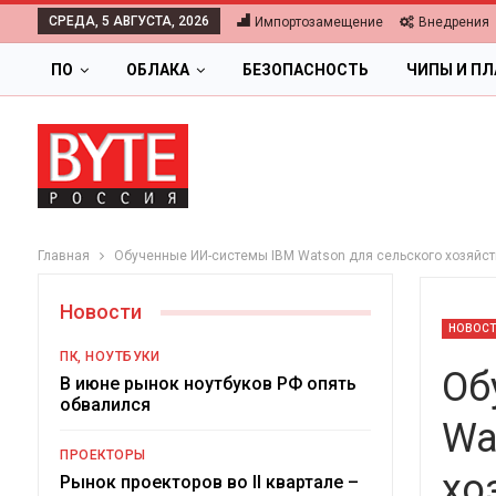
СРЕДА, 5 АВГУСТА, 2026
Импортозамещение
Внедрения
ПО
ОБЛАКА
БЕЗОПАСНОСТЬ
ЧИПЫ И П
Главная
Обученные ИИ-системы IBM Watson для сельского хозяйст
Новости
НОВОС
ПК, НОУТБУКИ
Об
В июне рынок ноутбуков РФ опять
обвалился
Wa
ОБЛАКА
ПРОЕКТОРЫ
хо
Цифровая экономика 2026.
Рынок проекторов во II квартале –