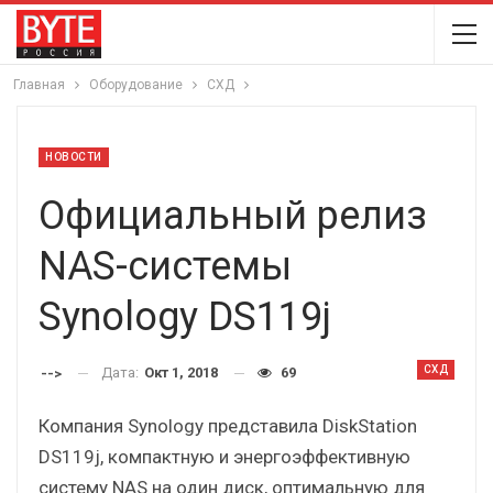
Главная
Оборудование
СХД
НОВОСТИ
Официальный релиз
NAS-системы
Synology DS119j
СХД
Дата:
Окт 1, 2018
69
-->
Компания Synology представила DiskStation
DS119j, компактную и энергоэффективную
систему NAS на один диск, оптимальную для