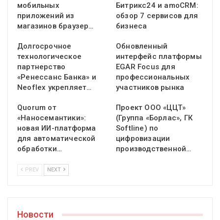
мобильных
Битрикс24 и amoCRM:
приложений из
обзор 7 сервисов для
магазинов браузер…
бизнеса
Долгосрочное
Обновленный
технологическое
интерфейс платформы
партнерство
EGAR Focus для
«Ренессанс Банка» и
профессиональных
Neoflex укрепляет…
участников рынка
Quorum от
Проект ООО «ЦЦТ»
«Наносемантики»:
(Группа «Борлас», ГК
новая ИИ-платформа
Softline) по
для автоматической
цифровизации
обработки…
производственной…
PREV
NEXT
Новости