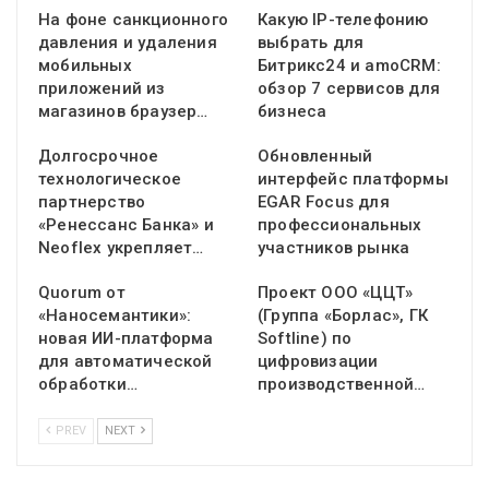
На фоне санкционного
Какую IP-телефонию
давления и удаления
выбрать для
мобильных
Битрикс24 и amoCRM:
приложений из
обзор 7 сервисов для
магазинов браузер…
бизнеса
Долгосрочное
Обновленный
технологическое
интерфейс платформы
партнерство
EGAR Focus для
«Ренессанс Банка» и
профессиональных
Neoflex укрепляет…
участников рынка
Quorum от
Проект ООО «ЦЦТ»
«Наносемантики»:
(Группа «Борлас», ГК
новая ИИ-платформа
Softline) по
для автоматической
цифровизации
обработки…
производственной…
PREV
NEXT