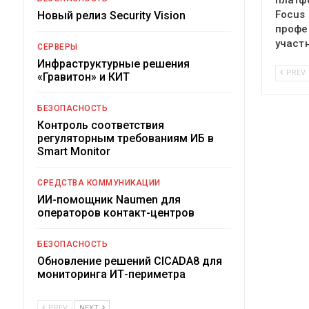
платф
Focus
Новый релиз Security Vision
профе
участ
СЕРВЕРЫ
Инфраструктурные решения
PREV
«Гравитон» и КИТ
БЕЗОПАСНОСТЬ
Контроль соответствия
регуляторным требованиям ИБ в
Smart Monitor
СРЕДСТВА КОММУНИКАЦИИ
ИИ-помощник Naumen для
операторов контакт-центров
БЕЗОПАСНОСТЬ
Обновление решений CICADA8 для
мониторинга ИТ-периметра
PREV
NEXT