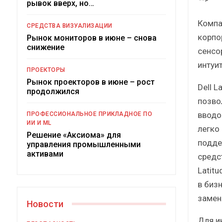
рывок вверх, но…
Компа
СРЕДСТВА ВИЗУАЛИЗАЦИИ
корпо
Рынок мониторов в июне – снова
снижение
сенсо
интуи
ПРОЕКТОРЫ
Рынок проекторов в июне – рост
Dell 
продолжился
позво
Под
вводо
ПРОФЕССИОНАЛЬНОЕ ПРИКЛАДНОЕ ПО
ИИ И ML
легко
Решение «Аксиома» для
подде
управления промышленными
активами
средс
Latit
в биз
замен
Новости
Для и