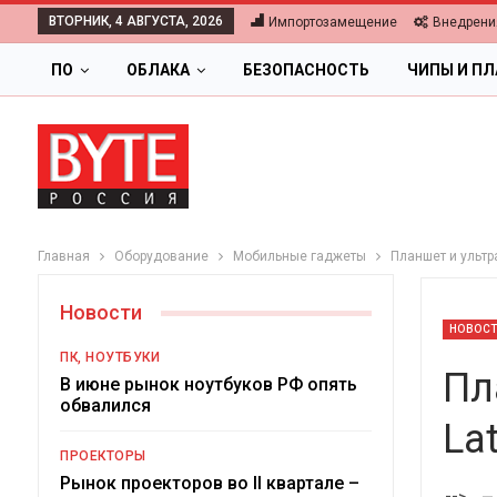
ВТОРНИК, 4 АВГУСТА, 2026
Импортозамещение
Внедрени
ПО
ОБЛАКА
БЕЗОПАСНОСТЬ
ЧИПЫ И П
Главная
Оборудование
Мобильные гаджеты
Планшет и ультра
Новости
НОВОС
ПК, НОУТБУКИ
Пл
В июне рынок ноутбуков РФ опять
обвалился
Lat
ПРОЕКТОРЫ
Ц
Рынок проекторов во II квартале –
-->