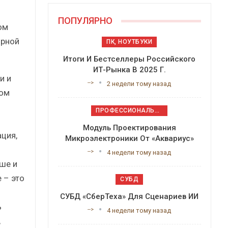
ПОПУЛЯРНО
ом
орной
ПК, НОУТБУКИ
Итоги И Бестселлеры Российского
ИТ-Рынка В 2025 Г.
и и
-->
2 недели тому назад
ком
ПРОФЕССИОНАЛЬНОЕ ПРИКЛАДНОЕ ПО
Модуль Проектирования
ция,
Микроэлектроники От «Аквариус»
-->
4 недели тому назад
ше и
 – это
СУБД
СУБД «СберТеха» Для Сценариев ИИ
ь
-->
4 недели тому назад
,