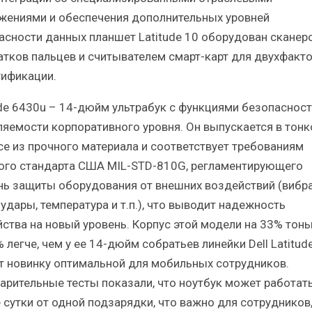
жениями и обеспечения дополнительных уровней
асности данных планшет Latitude 10 оборудован сканер
атков пальцев и считывателем смарт-карт для двухфакт
тификации.
ude 6430u – 14-дюйм ультрабук с функциями безопасност
ляемости корпоративного уровня. Он выпускается в тон
се из прочного материала и соответствует требованиям
ого стандарта США MIL-STD-810G, регламентирующего
нь защиты оборудования от внешних воздействий (вибра
 удары, температура и т.п.), что выводит надежность
йства на новый уровень. Корпус этой модели на 33% тонь
 легче, чем у ее 14-дюйм собратьев линейки Dell Latitude
т новинку оптимальной для мобильных сотрудников.
арительные тесты показали, что ноутбук может работат
 сутки от одной подзарядки, что важно для сотрудников