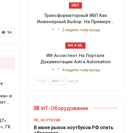
ИБП
Трансформаторный ИБП Как
Инженерный Выбор: На Примере…
-->
2 недели тому назад
54
ИИ И ML
ИИ-Ассистент На Портале
Документации Astra Automation
-->
4 недели тому назад
PREV
NEXT
1 из 13
ое
ка» и
яет…
ИТ-Оборудование
ЦТ»
ПК, НОУТБУКИ
», ГК
В июне рынок ноутбуков РФ опять