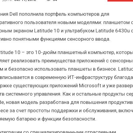
Краткий статистический
Итоги и Бестсел
сборник от…
российского ИТ-рынка 
ния Dell пополнила портфель компьютеров для
ративного пользователя новыми моделями: планшетом 
рным экраном Latitude 10 и ультрабуком Latitude 6430u 
тивно понятными функциями сенсорного ввода.
Latitude 10 – это 10-дюйм планшетный компьютер, котор
ИБП
ИБП
ляет реализовать преимущества приложений с сенсорн
косят ли глобальные угрозы
Отрасль ИБП в депр
м и безопасно использовать планшеты в бизнесе. Latitu
российский рынок ИБП?
Часть II.
 вписывается в современную ИТ-инфраструктуру благод
ржке существующих приложений Microsoft и уже развер
тв системного управления. Как и остальные продукты се
ude, новая модель разработана для повышения продуктив
несе за счет простоты поддержки и обслуживания, вклю
яемую батарею и функции безопасности.
нтеграции со специализированными отраслевыми