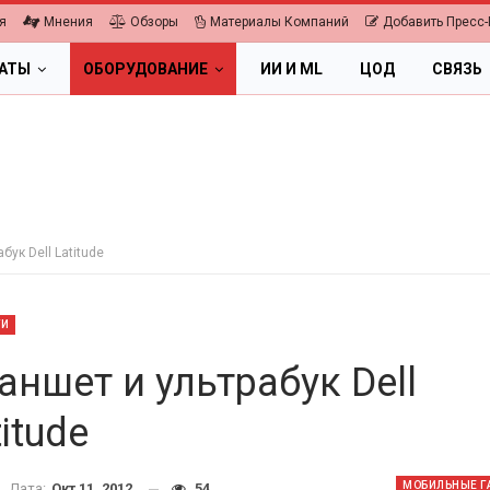
я
Мнения
Обзоры
Материалы Компаний
Добавить Пресс-
ЛАТЫ
ОБОРУДОВАНИЕ
ИИ И ML
ЦОД
СВЯЗЬ
бук Dell Latitude
ТИ
аншет и ультрабук Dell
itude
ОБЛАКА
ПК, НОУТБУКИ
ифровая экономика 2026.
МОБИЛЬНЫЕ Г
Дата:
Окт 11, 2012
54