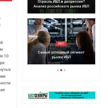
леры
Отрасль ИБП в депрессии?
в 2025 г.
Анализ российского рынка ИБП
с
с
ый
ИБП
ым
ессии?
Самый успешный сегмент
de 10
рынка ИБП
аря
нутых
рии
ности
чая