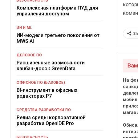
БЕЗОПАСНОСТЬ
котор
Комплексная платформа ПУД для
коман
управления доступом
ИИ И ML
Sh
ИИ-модели третьего поколения от
MWS AI
ДЕЛОВОЕ ПО
Расширенные возможности
Вам
канбан-досок GreenData
На фо
ОФИСНОЕ ПО (БАЗОВОЕ)
санкц
BI-инструмент в офисных
давле
редакторах Р7
мобил
прило
СРЕДСТВА РАЗРАБОТКИ ПО
магаз
Релиз среды корпоративной
разработки OpenIDE Pro
Обнов
интер
БЕЗОПАСНОСТЬ