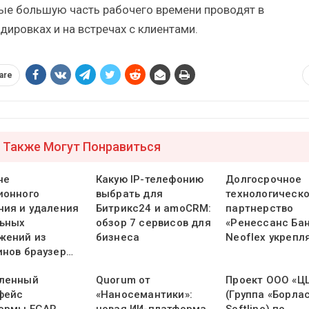
ые большую часть рабочего времени проводят в
дировках и на встречах с клиентами.
are
 Также Могут Понравиться
не
Какую IP-телефонию
Долгосрочное
ионного
выбрать для
технологическ
ния и удаления
Битрикс24 и amoCRM:
партнерство
ьных
обзор 7 сервисов для
«Ренессанс Бан
жений из
бизнеса
Neoflex укрепл
инов браузер…
ленный
Quorum от
Проект ООО «Ц
фейс
«Наносемантики»:
(Группа «Борлас