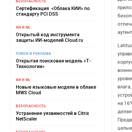
БЕЗОПАСНОСТЬ
прило
Сертификация «Облака КИИ» по
стандарту PCI DSS
безоп
отпеч
ИИ И ML
аутен
Открытый код инструмента
защиты ИИ-моделей Cloud.ru
Latit
управ
ПОИСК И РЕКЛАМА
Открытая поисковая модель «Т-
корпу
Технологии»
военн
урове
ИИ И ML
влага,
Новые языковые модели в облаке
MWS Cloud
устро
на 16%
БЕЗОПАСНОСТЬ
делае
Устранение уязвимостей в Citrix
NetScaler
Предв
целые