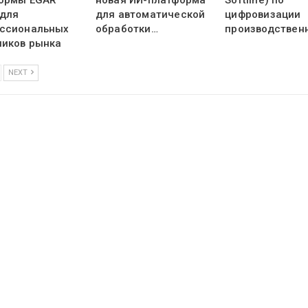
ормы EGAR
новая ИИ-платформа
Softline) по
 для
для автоматической
цифровизации
ссиональных
обработки…
производствен
ников рынка
NEXT