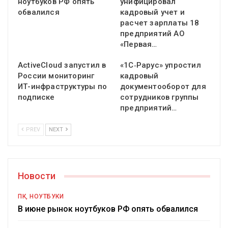
ноутбуков РФ опять
унифицировал
обвалился
кадровый учет и
расчет зарплаты 18
предприятий АО
«Первая…
ActiveCloud запустил в
«1С‑Рарус» упростил
России мониторинг
кадровый
ИТ-инфраструктуры по
документооборот для
подписке
сотрудников группы
предприятий…
PREV
NEXT
Новости
ПК, НОУТБУКИ
В июне рынок ноутбуков РФ опять обвалился