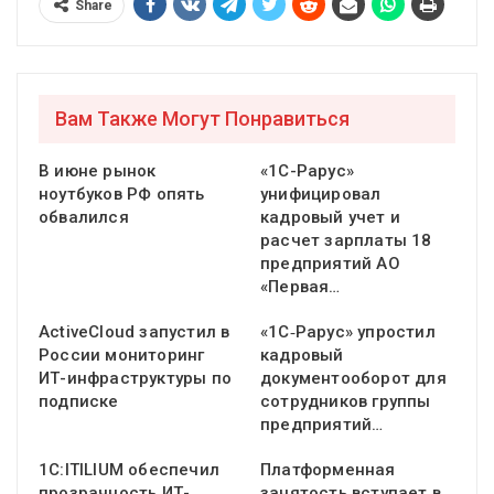
Share
Вам Также Могут Понравиться
В июне рынок
«1С-Рарус»
ноутбуков РФ опять
унифицировал
обвалился
кадровый учет и
расчет зарплаты 18
предприятий АО
«Первая…
ActiveCloud запустил в
«1С‑Рарус» упростил
России мониторинг
кадровый
ИТ-инфраструктуры по
документооборот для
подписке
сотрудников группы
предприятий…
1С:ITILIUM обеспечил
Платформенная
прозрачность ИТ-
занятость вступает в