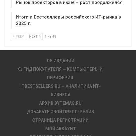
Рынок проекторов в июне – рост продолжился
Итоги и Бестселлеры российского ИТ-рынка в
2025 г.
PREV
NEXT
1 из 45
ОБ ИЗДАНИИ
ГИД ПОКУПАТЕЛЯ — КОМПЬЮТЕРЫ И
ПЕРИФЕРИЯ.
ITBESTSELLERS.RU — АНАЛИТИКА ИТ-
БИЗНЕСА
АРХИВ BYTEMAG.RU
ДОБАВЬТЕ СВОЙ ПРЕСС-РЕЛИЗ
СТРАНИЦА РЕГИСТРАЦИИ
МОЙ АККАУНТ