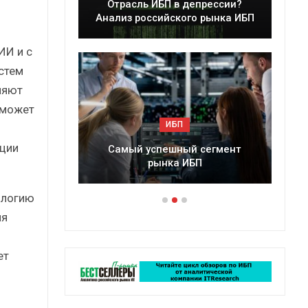
Отрасль ИБП в депрессии?
Кра
 г.
Анализ российского рынка ИБП
ИИ и с
стем
ляют
 может
ИБП
ации
Самый успешный сегмент
Подкос
рынка ИБП
ро
ологию
ля
ет