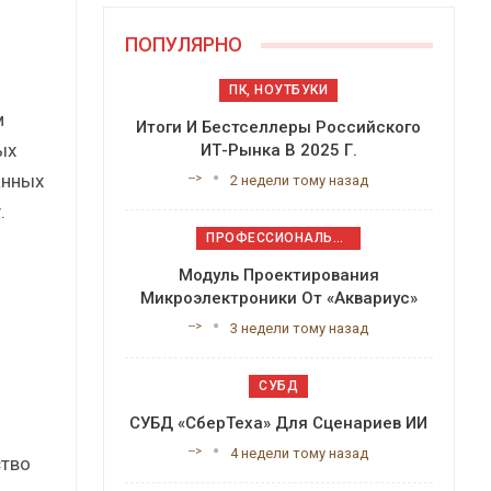
ПОПУЛЯРНО
ПК, НОУТБУКИ
м
Итоги И Бестселлеры Российского
ых
ИТ-Рынка В 2025 Г.
анных
-->
2 недели тому назад
.
ПРОФЕССИОНАЛЬНОЕ ПРИКЛАДНОЕ ПО
Модуль Проектирования
Микроэлектроники От «Аквариус»
-->
3 недели тому назад
СУБД
СУБД «СберТеха» Для Сценариев ИИ
-->
4 недели тому назад
ство