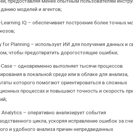
ей, предоставляя менее опытным пользователям инстру
зданию моделей и агентов;
p-Learning IQ – обеспечивает построение более точных м
нозов;
fy for Planning – использует ИИ для получения данных и с
ном, чтобы предотвратить дорогостоящие ошибки;
ti-Case – одновременно выполняет тысячи процессов
ирования в локальной среде или в облаке для анализа,
ьтаты которого помогают ориентироваться в сложных
ционных процессах и повышают точность и скорость пр
ий;
t Analytics – оперативно анализирует события
водственного цикла, ускоряя исправление ошибок за сче
ого и удобного анализа причин непредвиденных