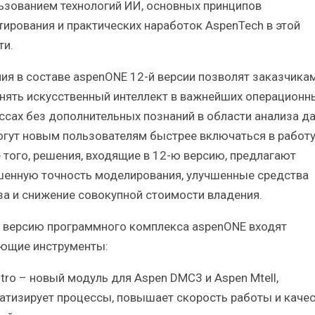
ьзованием технологий ИИ, основных принципов
тирования и практических наработок AspenTech в этой
ти.
ия в составе aspenONE 12-й версии позволят заказчика
нять искусственный интеллект в важнейших операционн
ссах без дополнительных познаний в области анализа д
огут новым пользователям быстрее включаться в работу
 того, решения, входящие в 12-ю версию, предлагают
енную точность моделирования, улучшенные средства
за и снижение совокупной стоимости владения.
й версию программного комплекса aspenONE входят
ющие инструменты:
tro – новый модуль для Aspen DMC3 и Aspen Mtell,
атизирует процессы, повышает скорость работы и каче