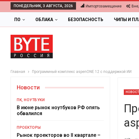
ПОНЕДЕЛЬНИК, 3 АВГУСТА, 2026
Импортозамещение
Вне
ПО
ОБЛАКА
БЕЗОПАСНОСТЬ
ЧИПЫ И П
Главная
Программный комплекс aspenONE 12 с поддержкой ИИ
Новости
НОВОС
ПК, НОУТБУКИ
Пр
В июне рынок ноутбуков РФ опять
обвалился
as
ПРОЕКТОРЫ
Цифров
Рынок проекторов во II квартале –
-->