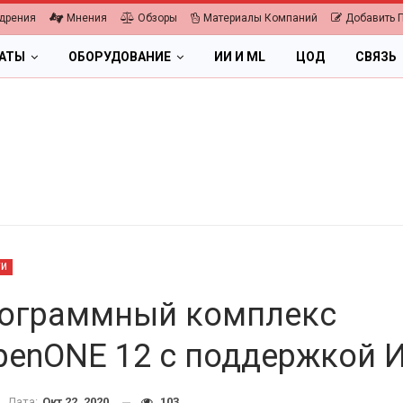
дрения
Мнения
Обзоры
Материалы Компаний
Добавить 
ЛАТЫ
ОБОРУДОВАНИЕ
ИИ И ML
ЦОД
СВЯЗЬ
ТИ
ограммный комплекс
penONE 12 с поддержкой 
ОБЛАКА
ПК, НОУТБУКИ
ая экономика 2026.
Дата:
Окт 22, 2020
103