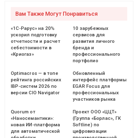
Вам Также Могут Понравиться
«1С-Рарус» на 20%
10 зарубежных
ускорил подготовку
сервисов для
отчетности и расчет
развития личного
себестоимости в
бренда и
«Криогаз»
профессионального
портфолио
Optimacros — в топе
Обновленный
рейтинга российских
интерфейс платформы
IBP-систем 2026 по
EGAR Focus для
версии CIO Navigator
профессиональных
участников рынка
Quorum от
Проект ООО «ЦЦТ»
«Наносемантики»:
(Группа «Борлас», ГК
новая ИИ-платформа
Softline) по
для автоматической
цифровизации
обработки…
производственной…