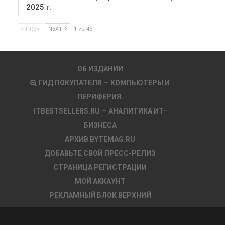
2025 г.
PREV
NEXT
1 из 45
ОБ ИЗДАНИИ
ГИД ПОКУПАТЕЛЯ — КОМПЬЮТЕРЫ И
ПЕРИФЕРИЯ.
ITBESTSELLERS.RU — АНАЛИТИКА ИТ-
БИЗНЕСА
АРХИВ BYTEMAG.RU
ДОБАВЬТЕ СВОЙ ПРЕСС-РЕЛИЗ
СТРАНИЦА РЕГИСТРАЦИИ
МОЙ АККАУНТ
РЕКЛАМНЫЙ БЛОК ВЕРХНИЙ