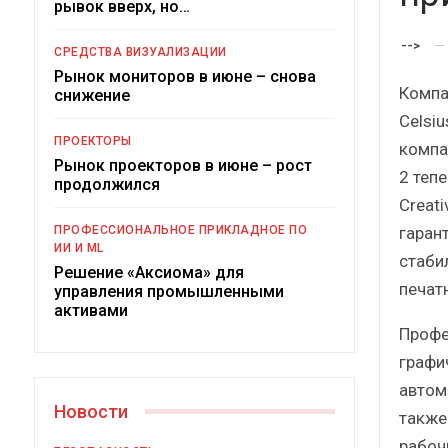
рывок вверх, но…
Кра
-->
СРЕДСТВА ВИЗУАЛИЗАЦИИ
Рынок мониторов в июне – снова
Компа
снижение
Celsiu
ПРОЕКТОРЫ
компа
Рынок проекторов в июне – рост
2 теп
продолжился
Creat
Подкос
гаран
ПРОФЕССИОНАЛЬНОЕ ПРИКЛАДНОЕ ПО
ро
ИИ И ML
стаби
Решение «Аксиома» для
печат
управления промышленными
активами
Профе
графи
автом
Новости
также
рабоч