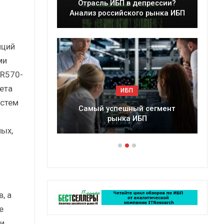
ы
Отрасль ИБП в депрессии?
025 г.
Анализ российского рынка ИБП
нций
ми
 R570-
ета
ИБП
истем
ии?
Самый успешный сегмент
Под
рынка ИБП
ых,
, а
е
и