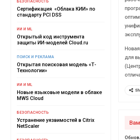
БЕЗОПАСНОСТЬ
прогр
Сертификация «Облака КИИ» по
стандарту PCI DSS
оптим
унифи
ИИ И ML
экспл
Открытый код инструмента
защиты ИИ-моделей Cloud.ru
Новая
для в
ПОИСК И РЕКЛАМА
Открытая поисковая модель «Т-
(Цент
Технологии»
отлича
ИИ И ML
Sh
Новые языковые модели в облаке
MWS Cloud
БЕЗОПАСНОСТЬ
Устранение уязвимостей в Citrix
Вам
NetScaler
Обнов