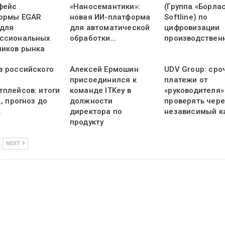
фейс
«Наносемантики»:
(Группа «Борлас
ормы EGAR
новая ИИ-платформа
Softline) по
 для
для автоматической
цифровизации
ссиональных
обработки…
производствен
ников рынка
з российского
Алексей Ермошин
UDV Group: ср
присоединился к
платежи от
тплейсов: итоги
команде ITKey в
«руководителя»
., прогноз до
должности
проверять чере
.
директора по
независимый к
продукту
NEXT