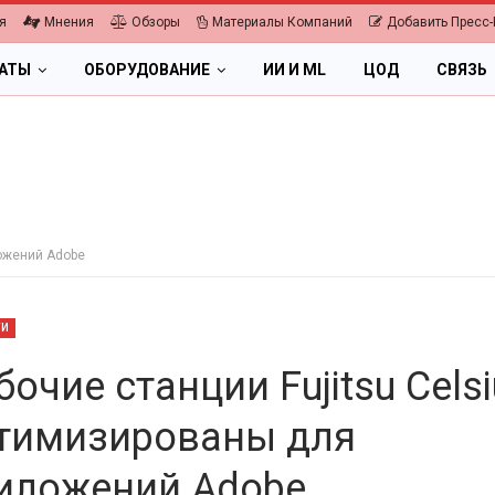
я
Мнения
Обзоры
Материалы Компаний
Добавить Пресс-
ЛАТЫ
ОБОРУДОВАНИЕ
ИИ И ML
ЦОД
СВЯЗЬ
ложений Adobe
ТИ
бочие станции Fujitsu Cels
тимизированы для
ОБЛАКА
ПК, НОУТБУКИ
иложений Adobe
ровая экономика 2026.