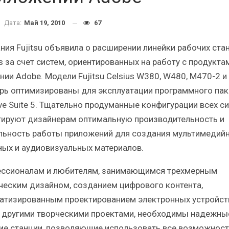
ткий статистический
Итоги и Бестселлер
сборник от…
российского ИТ-рынка в 2
Дата:
Май 19, 2010
67
ния Fujitsu объявила о расширении линейки рабочих ста
s за счет систем, ориентированных на работу с продукта
нии Adobe. Модели Fujitsu Celsius W380, W480, M470-2 и
ерь оптимизированы для эксплуатации программного пак
ИБП
ИБП
ive Suite 5. Тщательно продуманные конфигурации всех с
ят ли глобальные угрозы
Отрасль ИБП в депресс
тируют дизайнерам оптимальную производительность и
ссийский рынок ИБП?
Часть II.
льность работы приложений для создания мультимедийн
ных и аудиовизуальных материалов.
ссионалам и любителям, занимающимся трехмерным
ческим дизайном, созданием цифрового контента,
атизированным проектированием электронных устройств
 другими творческими проектами, необходимы надежны
ие станции, позволяющие использовать все возможност