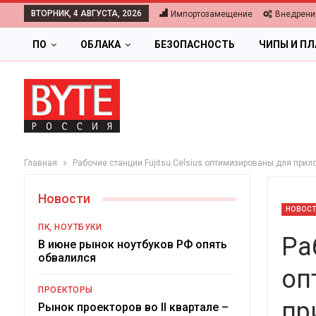
ВТОРНИК, 4 АВГУСТА, 2026
Импортозамещение
Внедрени
ПО
ОБЛАКА
БЕЗОПАСНОСТЬ
ЧИПЫ И П
Главная
Рабочие станции Fujitsu Celsius оптимизированы для при
Новости
НОВОС
ПК, НОУТБУКИ
Ра
В июне рынок ноутбуков РФ опять
обвалился
оп
ПРОЕКТОРЫ
пр
Циф
Рынок проекторов во II квартале –