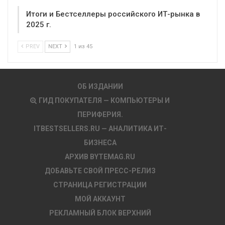
Итоги и Бестселлеры российского ИТ-рынка в
2025 г.
PREV
NEXT
1 из 45
ОБ ИЗДАНИИ
ГИД ПОКУПАТЕЛЯ — КОМПЬЮТЕРЫ И
ПЕРИФЕРИЯ.
ITBESTSELLERS.RU — АНАЛИТИКА ИТ-
БИЗНЕСА
АРХИВ BYTEMAG.RU
ДОБАВЬТЕ СВОЙ ПРЕСС-РЕЛИЗ
СТРАНИЦА РЕГИСТРАЦИИ
МОЙ АККАУНТ
РЕКЛАМНЫЙ БЛОК ВЕРХНИЙ