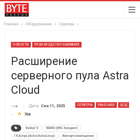
Главная
Оборудование
Серверы
НОВОСТИ
ПРОИЗВОДСТВО HARDWARE
Расширение
серверного пула Astra
Cloud
СЕРВЕРЫ
PAAS/IAAS
ЦОД
Дата:
Сен 11, 2025
-->
704
Baikal-S
YADRO (ИКС Холдинг)
ГК Астра (Astra/AstraLinux)
Импортозамещение