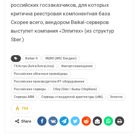
российских госзаказчиков, для которых
критична реестровая компонентная база.
Скорее всего, вендором Baikal-серверов
выступет компания «Элпитех» (из структур
Sber.)
Baikal-S
YADRO (ИКС Холдинг)
ГК Астра (Astra/AstraLinux)
Импортозамещение
Российские облачные провайдеры
Российские производители ИТ-оборудования
Российские серверы
Сбер (Sber / бывш Сбербанк)
Серверы ARM
Серверы стандартной архитектуры (x86)
Элпитех
704
Share