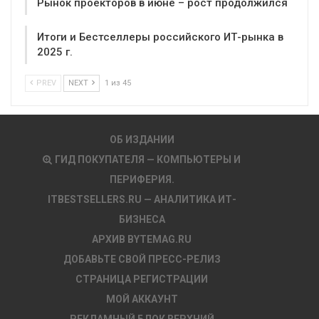
Рынок проекторов в июне – рост продолжился
Итоги и Бестселлеры российского ИТ-рынка в
2025 г.
PREV
NEXT
1 из 45
ОБ ИЗДАНИИ
ГИД ПОКУПАТЕЛЯ — КОМПЬЮТЕРЫ И
ПЕРИФЕРИЯ.
ITBESTSELLERS.RU — АНАЛИТИКА ИТ-
БИЗНЕСА
АРХИВ BYTEMAG.RU
ДОБАВЬТЕ СВОЙ ПРЕСС-РЕЛИЗ
СТРАНИЦА РЕГИСТРАЦИИ
МОЙ АККАУНТ
РЕКЛАМНЫЙ БЛОК ВЕРХНИЙ