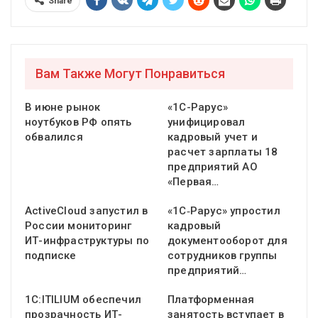
Share
Вам Также Могут Понравиться
В июне рынок
«1С-Рарус»
ноутбуков РФ опять
унифицировал
обвалился
кадровый учет и
расчет зарплаты 18
предприятий АО
«Первая…
ActiveCloud запустил в
«1С‑Рарус» упростил
России мониторинг
кадровый
ИТ-инфраструктуры по
документооборот для
подписке
сотрудников группы
предприятий…
1С:ITILIUM обеспечил
Платформенная
прозрачность ИТ-
занятость вступает в