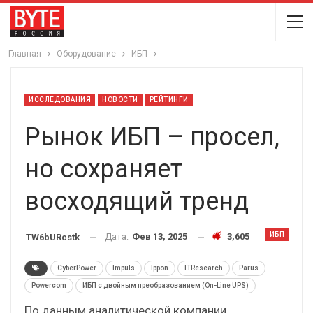
Главная
Оборудование
ИБП
ИССЛЕДОВАНИЯ
НОВОСТИ
РЕЙТИНГИ
Рынок ИБП – просел,
но сохраняет
восходящий тренд
ИБП
Дата:
Фев 13, 2025
3,605
TW6bURcstk
CyberPower
Impuls
Ippon
ITResearch
Parus
Powercom
ИБП с двойным преобразованием (On-Line UPS)
По данным аналитической компании