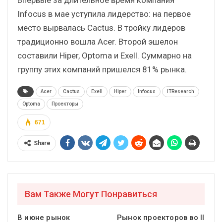
Infocus в мае уступила лидерство: на первое
место вырвалась Cactus. В тройку лидеров
традиционно вошла Acer. Второй эшелон
составили Hiper, Optoma и Exell. Суммарно на
группу этих компаний пришелся 81% рынка.
Acer
Cactus
Exell
Hiper
Infocus
ITResearch
Optoma
Проекторы
671
Share
Вам Также Могут Понравиться
В июне рынок
Рынок проекторов во II