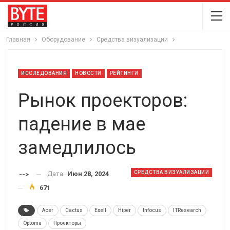
Главная
Оборудование
Средства визуализации
ИССЛЕДОВАНИЯ
НОВОСТИ
РЕЙТИНГИ
Рынок проекторов:
падение в мае
замедлилось
СРЕДСТВА ВИЗУАЛИЗАЦИИ
Дата:
Июн 28, 2024
-->
671
Acer
Cactus
Exell
Hiper
Infocus
ITResearch
Optoma
Проекторы