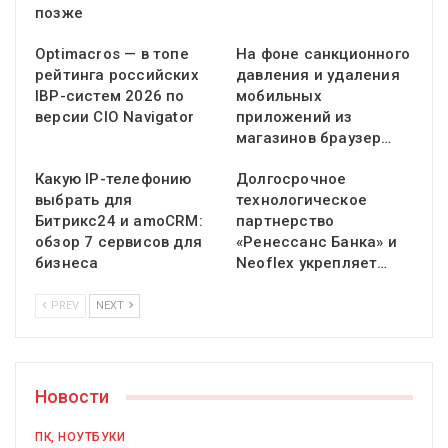
позже
Optimacros — в топе
На фоне санкционного
рейтинга российских
давления и удаления
IBP-систем 2026 по
мобильных
версии CIO Navigator
приложений из
магазинов браузер…
Какую IP-телефонию
Долгосрочное
выбрать для
технологическое
Битрикс24 и amoCRM:
партнерство
обзор 7 сервисов для
«Ренессанс Банка» и
бизнеса
Neoflex укрепляет…
PREV
NEXT
Новости
ПК, НОУТБУКИ