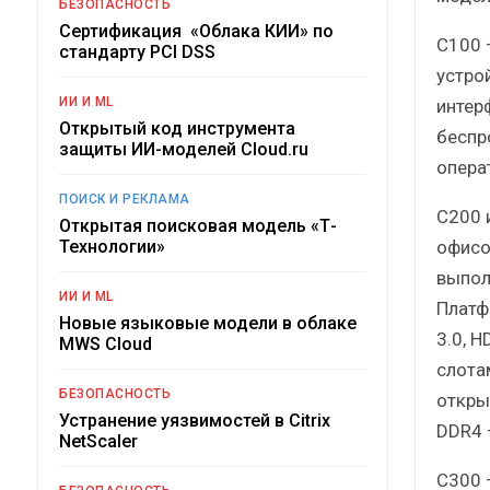
БЕЗОПАСНОСТЬ
Сертификация «Облака КИИ» по
С100 
стандарту PCI DSS
устрой
ИИ И ML
интер
Открытый код инструмента
беспр
защиты ИИ-моделей Cloud.ru
опера
ПОИСК И РЕКЛАМА
С200 
Открытая поисковая модель «Т-
офисо
Технологии»
выпол
ИИ И ML
Платф
Новые языковые модели в облаке
3.0, 
MWS Cloud
слота
БЕЗОПАСНОСТЬ
откры
Устранение уязвимостей в Citrix
DDR4 
NetScaler
С300 