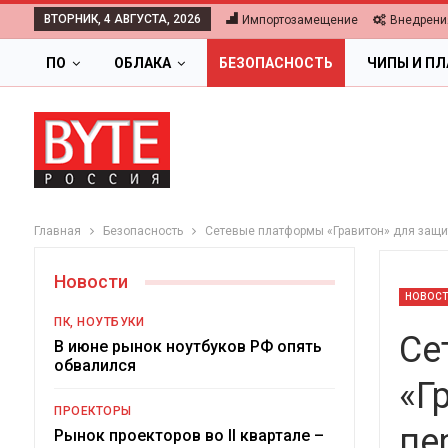
ВТОРНИК, 4 АВГУСТА, 2026
Импортозамещение
Внедрени
ПО
ОБЛАКА
БЕЗОПАСНОСТЬ
ЧИПЫ И П
Главная
Безопасность
Сетевые платформы «Гравитон» для защи
Новости
НОВОС
ПК, НОУТБУКИ
Се
В июне рынок ноутбуков РФ опять
обвалился
«Г
ОБЛАКА
ПРОЕКТОРЫ
пе
Цифровая экономика 2026.
Рынок проекторов во II квартале –