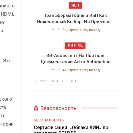
анию с
ИБП
 HDMI,
Трансформаторный ИБП Как
Инженерный Выбор: На Примере…
но
-->
ма
2 недели тому назад
ИИ И ML
ИИ-Ассистент На Портале
. Это
Документации Astra Automation
-->
4 недели тому назад
PREV
NEXT
1 из 13
ского
ств
Безопасность
от
БЕЗОПАСНОСТЬ
егории
Сертификация «Облака КИИ» по