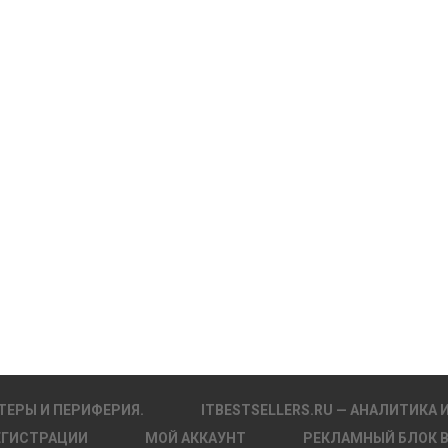
ТЕРЫ И ПЕРИФЕРИЯ.
ITBESTSELLERS.RU — АНАЛИТИКА 
ЕГИСТРАЦИИ
МОЙ АККАУНТ
РЕКЛАМНЫЙ БЛОК 