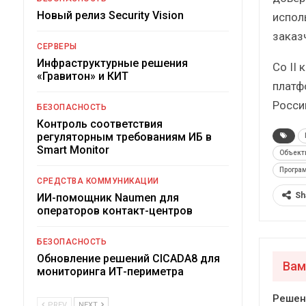
Новый релиз Security Vision
испол
заказ
СЕРВЕРЫ
Инфраструктурные решения
Со II 
«Гравитон» и КИТ
платф
Росси
БЕЗОПАСНОСТЬ
Контроль соответствия
регуляторным требованиям ИБ в
Smart Monitor
Объект
Програ
СРЕДСТВА КОММУНИКАЦИИ
Sh
ИИ-помощник Naumen для
операторов контакт-центров
БЕЗОПАСНОСТЬ
Обновление решений CICADA8 для
Вам
мониторинга ИТ-периметра
Решен
PREV
NEXT