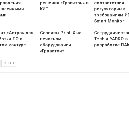
правления
решения «Гравитон» и
соответствия
ышленными
КИТ
регуляторным
ами
требованиям ИБ
Smart Monitor
ент «Астра» для
Сервисы Print-X на
Сотрудничеств
ботки ПО в
печатном
Tech и YADRO в
том контуре
оборудовании
разработке ПА
«Гравитон»
NEXT