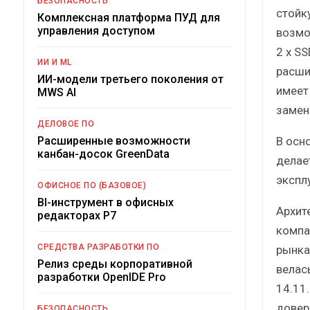
БЕЗОПАСНОСТЬ
стойк
Комплексная платформа ПУД для
управления доступом
возмо
2 x S
ИИ И ML
расши
ИИ-модели третьего поколения от
имеет
MWS AI
замен
ДЕЛОВОЕ ПО
В осн
Расширенные возможности
канбан-досок GreenData
делае
экспл
ОФИСНОЕ ПО (БАЗОВОЕ)
BI-инструмент в офисных
Архит
редакторах Р7
компа
СРЕДСТВА РАЗРАБОТКИ ПО
рынка
Релиз среды корпоративной
велас
разработки OpenIDE Pro
14.11
довер
БЕЗОПАСНОСТЬ