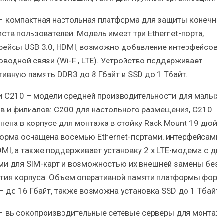
– компактная настольная платформа для защиты конеч
ств пользователей. Модель имеет три Ethernet-порта,
фейсы USB 3.0, HDMI, возможно добавление интерфейсо
оводной связи (Wi-Fi, LTE). Устройство поддерживает
тивную память DDR3 до 8 Гбайт и SSD до 1 Тбайт.
и C210 – модели средней производительности для малы
в и филиалов: С200 для настольного размещения, С210
нена в корпусе для монтажа в стойку Rack Mount 19 дю
орма оснащена восемью Ethernet-портами, интерфейсам
HDMI, а также поддерживает установку 2 x LTE-модема с 
ми для SIM-карт и возможностью их внешней замены бе
тия корпуса. Объем оперативной памяти платформы фо
– до 16 Гбайт, также возможна установка SSD до 1 Тбай
– высокопроизводительные сетевые серверы для монта