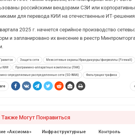
ьзованы российскими вендорами СЗИ или корпоративн
чиками для перевода КИИ на отечественные ИТ-решения
квартала 2025 г. начнется серийное производство сетевы
орм и запланировано их внесение в реестр Минпромторг
и.
Гравитон
Защита сети
Межсетевые экраны/брандмауэры/фаерволлы (Firewall)
ы КИИ
Программно-аппаратные комплексы (ПАК)
ммно-определяемые распределенные сети (SD-WAN)
Фильтрация трафика
are
 Также Могут Понравиться
ие «Аксиома»
Инфраструктурные
Контроль