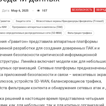
Итоги и Бестселлеры
Отрасль ИБП в депр
сийского ИТ-рынка в 2025 г.
Анализ российского р
БЕЗОПАСНОСТЬ
ОБОРУ
Дата:
Мар 6, 2025
107
Гравитон
Защита сети
Межсетевые экраны/брандмауэры/фаерволлы (Firewall)
ы КИИ
Программно-аппаратные комплексы (ПАК)
ммно-определяемые распределенные сети (SD-WAN)
Фильтрация трафика
ния «Гравитон» представила аппаратные платформы
ИБП
ИБП
венной разработки для создания доверенных ПАК и и
Отрасль ИБП в депрессии?
Самый успешный с
ечения безопасности критической информационной
Часть II.
рынка ИБП
структуры. Линейка включает модели как для небольших,
рупных организаций. Сетевые платформы предназначены
ка приложений безопасности и связи – межсетевых экра
люзов, устройств SD-WAN, балансировщиков трафика,
йств фильтрации контента и обнаружения сетевых атак и 
ка решений в настоящее время представлена четырьмя
ями, как для небольших, так и для крупных организаций.