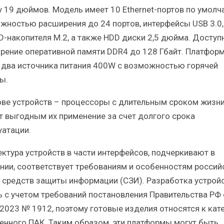
у 19 дюймов. Модель имеет 10 Ethernet-портов по умолч
жностью расширения до 24 портов, интерфейсы USB 3.0,
SD-накопителя М.2, а также HDD диски 2,5 дюйма. Доступ
рение оперативной памяти DDR4 до 128 Гбайт. Платфор
 два источника питания 400W с возможностью горячей
ы.
ове устройств – процессоры с длительным сроком жизни
т выгодным их применение за счет долгого срока
уатации.
ектура устройств в части интерфейсов, подчеркивают в
нии, соответствует требованиям и особенностям россий
 средств защиты информации (СЗИ). Разработка устрой
ь с учетом требований постановления Правительства РФ 
.2023 № 1912, поэтому готовые изделия относятся к кат
енного ПАК. Таким образом, эти платформы могут быть