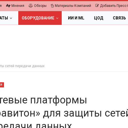
я
Мнения
Обзоры
Материалы Компаний
Добавить Пресс-
ЛАТЫ
ОБОРУДОВАНИЕ
ИИ И ML
ЦОД
СВЯЗЬ
ты сетей передачи данных
ТИ
тевые платформы
равитон» для защиты сете
ПК, НОУТБУКИ
ИБП
редачи данных