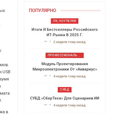
ПОПУЛЯРНО
ных
ПК, НОУТБУКИ
в
Итоги И Бестселлеры Российского
ИТ-Рынка В 2025 Г.
-->
2 недели тому назад
х
ПРОФЕССИОНАЛЬНОЕ ПРИКЛАДНОЕ ПО
Модуль Проектирования
ймов.
Микроэлектроники От «Аквариус»
и USB
-->
4 недели тому назад
двумя
з
СУБД
рмата
СУБД «СберТеха» Для Сценариев ИИ
т.
-->
4 недели тому назад
жа в