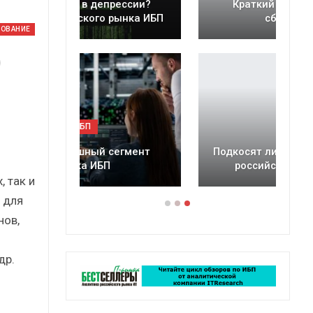
ессии?
Краткий статистический
ынка ИБП
сборник от…
ДОВАНИЕ
ИБП
егмент
Подкосят ли глобальные угрозы
российский рынок ИБП?
 так и
 для
нов,
др.