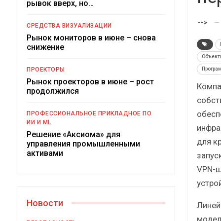
рывок вверх, но…
Краткий статистический
сборник от…
рос
-->
СРЕДСТВА ВИЗУАЛИЗАЦИИ
Рынок мониторов в июне – снова
снижение
Объект
Програ
ПРОЕКТОРЫ
Рынок проекторов в июне – рост
Компа
ИБП
продолжился
собст
Подкосят ли глобальные угрозы
обесп
ПРОФЕССИОНАЛЬНОЕ ПРИКЛАДНОЕ ПО
российский рынок ИБП?
ИИ И ML
инфра
Решение «Аксиома» для
для к
управления промышленными
активами
запус
VPN-ш
устро
Новости
Линей
модел