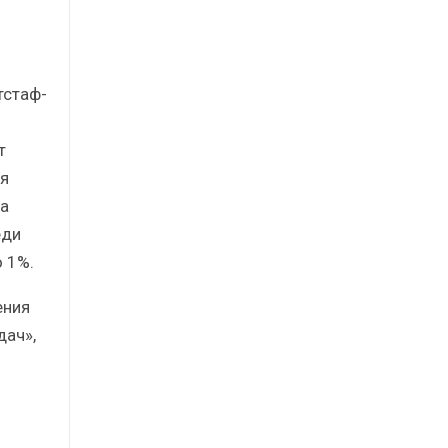
тстаф-
т
я
 а
еди
о 1%.
ения
дач»,