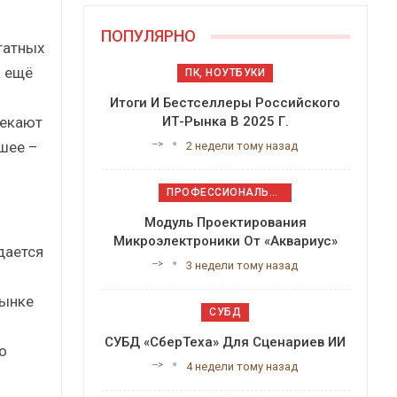
ПОПУЛЯРНО
татных
а ещё
ПК, НОУТБУКИ
Итоги И Бестселлеры Российского
лекают
ИТ-Рынка В 2025 Г.
шее –
-->
2 недели тому назад
ПРОФЕССИОНАЛЬНОЕ ПРИКЛАДНОЕ ПО
Модуль Проектирования
Микроэлектроники От «Аквариус»
дается
-->
3 недели тому назад
рынке
СУБД
СУБД «СберТеха» Для Сценариев ИИ
о
-->
4 недели тому назад