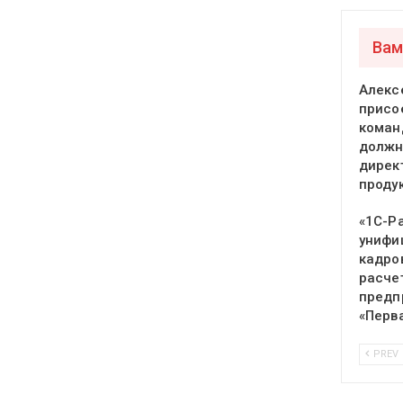
Вам
Алекс
присо
команд
должн
дирек
проду
«1С-Р
унифи
кадро
расче
предп
«Перв
PREV