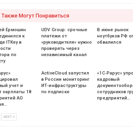
 Также Могут Понравиться
ей Ермошин
UDV Group: срочные
В июне рынок
единился к
платежи от
ноутбуков РФ о
е ITKey в
«руководителя» нужно
обвалился
ости
проверять через
тора по
независимый канал
кту
арус»
ActiveCloud запустил
«1С‑Рарус» упр
цировал
в России мониторинг
кадровый
вый учет и
ИТ-инфраструктуры
документообор
т зарплаты 18
по подписке
сотрудников гр
риятий АО
предприятий…
ая…
NEXT