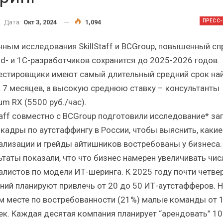
Итоги и Бестселлеры
Отрасль 
российского ИТ-рынка в 2025 г.
Анализ рос
ПРЕСС
Дата:
Окт 3, 2024
1,094
нным исследования SkillStaff и BCGroup, повышенный сп
id- и 1С-разработчиков сохранится до 2025-2026 годов.
естировщики имеют самый длительный средний срок на
а 7 месяцев, а высокую среднюю ставку – консультанты
ИБП
um RX (5500 руб./час).
Отрасль ИБП в депрессии?
Самый у
Staff совместно с BCGroup подготовили исследование* за
Часть II.
р
-кадры по аутстаффингу в России, чтобы выяснить, какие
ализации и грейды айтишников востребованы у бизнеса.
ьтаты показали, что что бизнес намерен увеличивать чис
алистов по модели ИТ-шеринга. К 2025 году почти четве
ний планируют привлечь от 20 до 50 ИТ-аутстафферов. Н
м месте по востребованности (21%) малые команды от 1
ек. Каждая десятая компания планирует “арендовать” 10