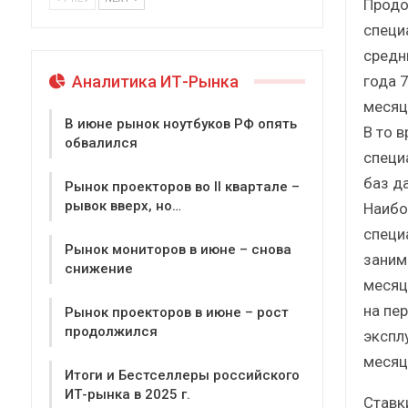
Продо
специ
средн
года 
Аналитика ИТ-Рынка
месяц
В июне рынок ноутбуков РФ опять
В то 
обвалился
специ
баз д
Рынок проекторов во II квартале –
рывок вверх, но…
Наибо
специ
Рынок мониторов в июне – снова
заним
снижение
месяц
на пе
Рынок проекторов в июне – рост
продолжился
экспл
месяце
Итоги и Бестселлеры российского
ИТ-рынка в 2025 г.
Ставк