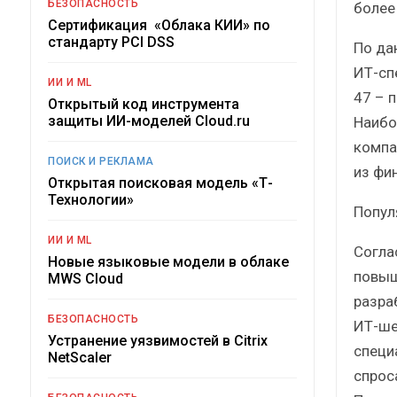
БЕЗОПАСНОСТЬ
более
Сертификация «Облака КИИ» по
стандарту PCI DSS
По да
ИТ-сп
ИИ И ML
47 – 
Открытый код инструмента
защиты ИИ-моделей Cloud.ru
Наибо
компа
ПОИСК И РЕКЛАМА
из фи
Открытая поисковая модель «Т-
Технологии»
Попул
ИИ И ML
Согла
Новые языковые модели в облаке
повыш
MWS Cloud
разра
БЕЗОПАСНОСТЬ
ИТ-ше
Устранение уязвимостей в Citrix
специ
NetScaler
спрос