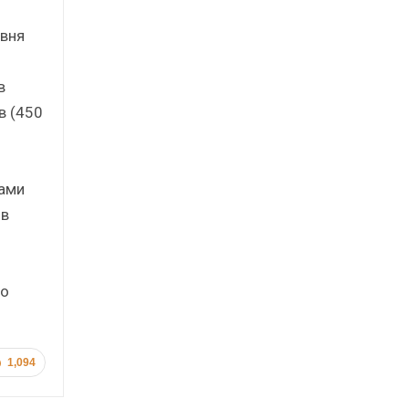
овня
в
в (450
дами
ов
го
1,094