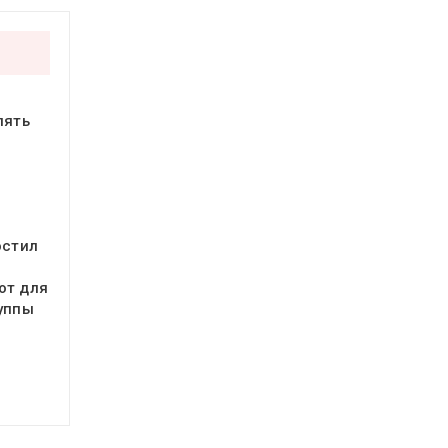
пять
остил
от для
уппы