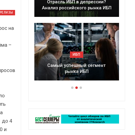
ИБП в депрессии?
Краткий статистический
сийского рынка ИБП
сборник от…
-РЕЛИЗЫ
рос на
йма –
ИБП
ИБП
спешный сегмент
Подкосят ли глобальные угроз
просов
ынка ИБП
российский рынок ИБП?
ло
рть
а
 до 4
0 и