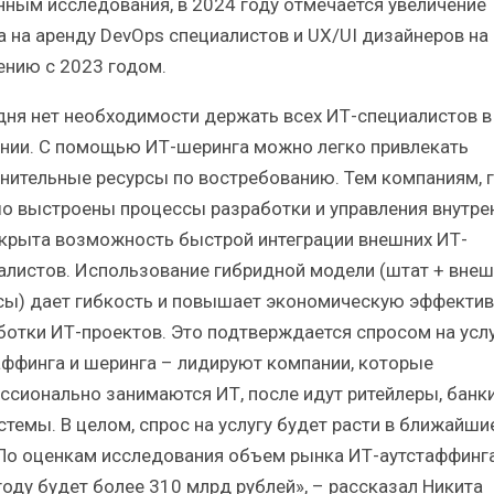
нным исследования, в 2024 году отмечается увеличение
а на аренду DevOps специалистов и UX/UI дизайнеров на
ению с 2023 годом.
дня нет необходимости держать всех ИТ-специалистов в
нии. С помощью ИТ-шеринга можно легко привлекать
нительные ресурсы по востребованию. Тем компаниям, 
о выстроены процессы разработки и управления внутре
ткрыта возможность быстрой интеграции внешних ИТ-
алистов. Использование гибридной модели (штат + вне
сы) дает гибкость и повышает экономическую эффекти
ботки ИТ-проектов. Это подтверждается спросом на усл
аффинга и шеринга – лидируют компании, которые
ссионально занимаются ИТ, после идут ритейлеры, банки
стемы. В целом, спрос на услугу будет расти в ближайши
 По оценкам исследования объем рынка ИТ-аутстаффинга
году будет более 310 млрд рублей», – рассказал Никита