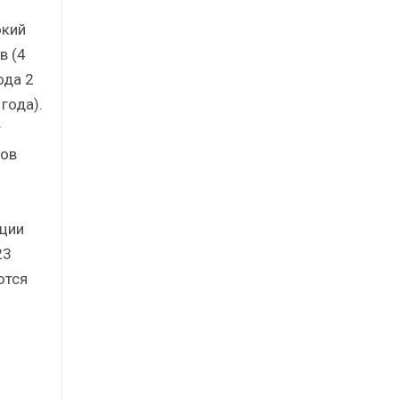
окий
в (4
ода 2
года).
т
ров
иции
23
ются