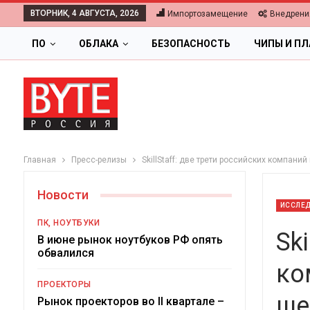
ВТОРНИК, 4 АВГУСТА, 2026
Импортозамещение
Внедрени
ПО
ОБЛАКА
БЕЗОПАСНОСТЬ
ЧИПЫ И П
Главная
Пресс-релизы
SkillStaff: две трети российских компани
Новости
ИССЛЕ
ПК, НОУТБУКИ
Sk
В июне рынок ноутбуков РФ опять
обвалился
ко
ОБЛАКА
ПРОЕКТОРЫ
ше
Цифровая экономика 2026.
Рынок проекторов во II квартале –