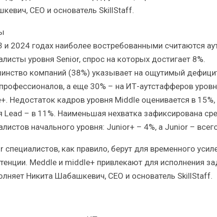
евич, CEO и основатель SkillStaff.
ы
3 и 2024 годах наиболее востребованными считаются ау
алисты уровня Senior, спрос на которых достигает 8%.
инство компаний (38%) указывает на ощутимый дефици
 профессионалов, а еще 30% – на ИТ-аутстафферов уровн
e+. Недостаток кадров уровня Middle оценивается в 15%,
я Lead – в 11%. Наименьшая нехватка зафиксирована ср
листов начального уровня: Junior+ – 4%, а Junior – всег
r специалистов, как правило, берут для временного усил
тенции. Meddle и middle+ привлекают для исполнения за
олняет Никита Шабашкевич, CEO и основатель SkillStaff.