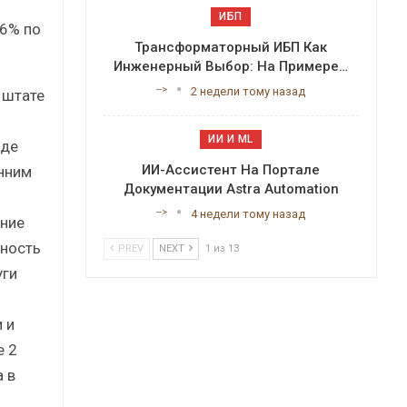
ИБП
 6% по
Трансформаторный ИБП Как
Инженерный Выбор: На Примере…
-->
2 недели тому назад
 штате
ИИ И ML
где
ИИ-Ассистент На Портале
нним
Документации Astra Automation
-->
4 недели тому назад
шние
вность
PREV
NEXT
1 из 13
уги
 и
е 2
 в