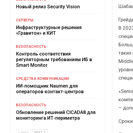
Шабашк
Новый релиз Security Vision
Грейд
СЕРВЕРЫ
Инфраструктурные решения
В 202
«Гравитон» и КИТ
специ
Больш
БЕЗОПАСНОСТЬ
таких
Контроль соответствия
регуляторным требованиям ИБ в
Middl
Smart Monitor
уровн
специа
СРЕДСТВА КОММУНИКАЦИИ
ИИ-помощник Naumen для
«Senio
операторов контакт-центров
компе
БЕЗОПАСНОСТЬ
– доп
Обновление решений CICADA8 для
мониторинга ИТ-периметра
Сроки
PREV
NEXT