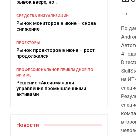
рывок вверх, но…
Краткий статистический
сборник от…
-->
СРЕДСТВА ВИЗУАЛИЗАЦИИ
Рынок мониторов в июне – снова
По да
снижение
Andro
ПРОЕКТОРЫ
Автот
Рынок проекторов в июне – рост
4 год
ИБП
продолжился
Direct
Подкосят ли глобальные угрозы
Skill
ПРОФЕССИОНАЛЬНОЕ ПРИКЛАДНОЕ ПО
российский рынок ИБП?
ИИ И ML
на ИТ
Решение «Аксиома» для
специ
управления промышленными
активами
Резул
специ
компа
второ
Новости
челов