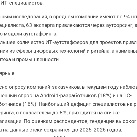
 ИТ-специалистов.
нным исследования, в среднем компании имеют по 94 ш
ециалиста, 63 эксперта привлекаются через аутсорсинг, 
по модели аутстаффинга.
льшее количество ИТ-аутстафферов для проектов прив
нии из сферы цифровых технологий и ритейла, а наимень
нтеха и промышленности.
ярные
сно опросу компаний-заказчиков, в текущем году наблю
енный спрос на Android-разработчиков (18%) и на 1С-
ботчиков (16%). Наибольший дефицит специалистов на 
ринга, с показателем до 8%, приходится на эти же
ализации. По оценкам респондентов, тенденция высоког
а на данные стеки сохранится до 2025-2026 годов.