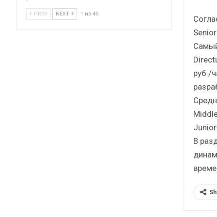
PREV
NEXT
1 из 45
Согла
Senio
Самый
Direct
руб./
разра
Средн
Middle
Junior
В разд
динам
време
Sh