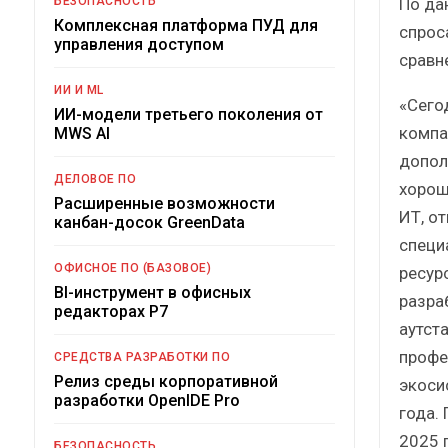
По да
БЕЗОПАСНОСТЬ
Комплексная платформа ПУД для
спрос
управления доступом
сравн
ИИ И ML
«Сего
ИИ-модели третьего поколения от
компа
MWS AI
допол
ДЕЛОВОЕ ПО
хорош
Расширенные возможности
ИТ, о
канбан-досок GreenData
специ
ОФИСНОЕ ПО (БАЗОВОЕ)
ресур
BI-инструмент в офисных
разра
редакторах Р7
аутст
профе
СРЕДСТВА РАЗРАБОТКИ ПО
Релиз среды корпоративной
экоси
разработки OpenIDE Pro
года.
2025 
БЕЗОПАСНОСТЬ