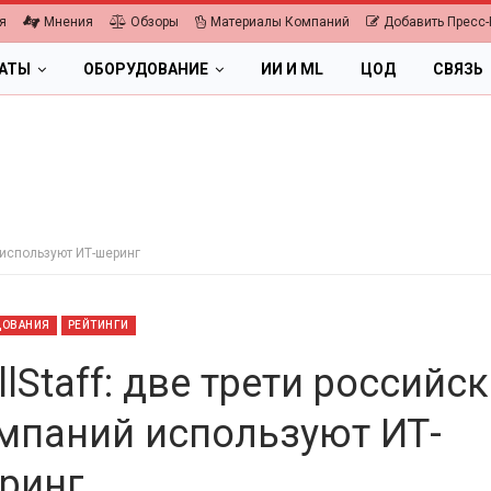
я
Мнения
Обзоры
Материалы Компаний
Добавить Пресс-
ЛАТЫ
ОБОРУДОВАНИЕ
ИИ И ML
ЦОД
СВЯЗЬ
й используют ИТ-шеринг
ДОВАНИЯ
РЕЙТИНГИ
illStaff: две трети российс
мпаний используют ИТ-
ПК, НОУТБУКИ
ринг