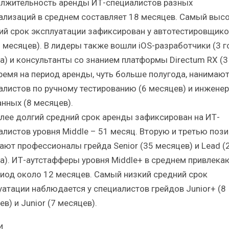
лжительность аренды ИТ-специалистов разных
ализаций в среднем составляет 18 месяцев. Самый выс
ий срок эксплуатации зафиксирован у автотестировщико
7 месяцев). В лидеры также вошли iOS-разработчики (3 г
а) и консультанты со знанием платформы Directum RX (3 
время на период аренды, чуть больше полугода, нанимаю
алистов по ручному тестированию (6 месяцев) и инжене
анных (8 месяцев).
лее долгий средний срок аренды зафиксирован на ИТ-
алистов уровня Middle – 51 месяц. Вторую и третью поз
ают профессионалы грейда Senior (35 месяцев) и Lead (
а). ИТ-аутстафферы уровня Middle+ в среднем привлека
риод около 12 месяцев. Самый низкий средний срок
уатации наблюдается у специалистов грейдов Junior+ (8
в) и Junior (7 месяцев).
и