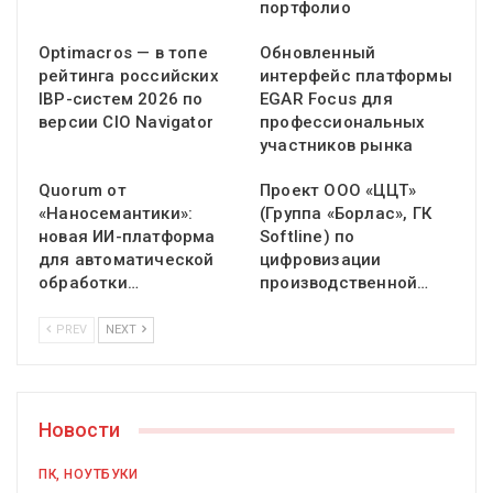
портфолио
Optimacros — в топе
Обновленный
рейтинга российских
интерфейс платформы
IBP-систем 2026 по
EGAR Focus для
версии CIO Navigator
профессиональных
участников рынка
Quorum от
Проект ООО «ЦЦТ»
«Наносемантики»:
(Группа «Борлас», ГК
новая ИИ-платформа
Softline) по
для автоматической
цифровизации
обработки…
производственной…
PREV
NEXT
Новости
ПК, НОУТБУКИ