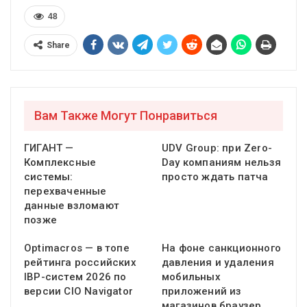
48
Share
Вам Также Могут Понравиться
ГИГАНТ —
UDV Group: при Zero-
Комплексные
Day компаниям нельзя
системы:
просто ждать патча
перехваченные
данные взломают
позже
Optimacros — в топе
На фоне санкционного
рейтинга российских
давления и удаления
IBP-систем 2026 по
мобильных
версии CIO Navigator
приложений из
магазинов браузер…