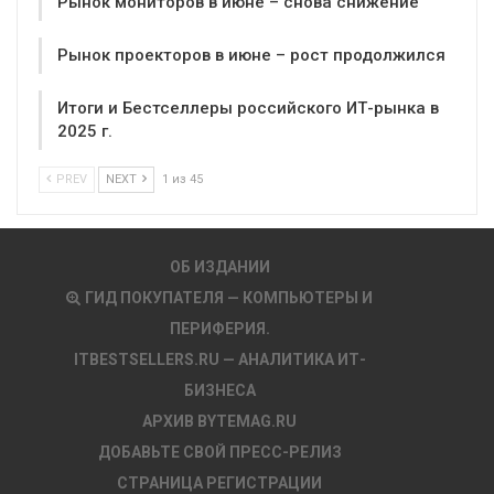
Рынок мониторов в июне – снова снижение
Рынок проекторов в июне – рост продолжился
Итоги и Бестселлеры российского ИТ-рынка в
2025 г.
PREV
NEXT
1 из 45
ОБ ИЗДАНИИ
ГИД ПОКУПАТЕЛЯ — КОМПЬЮТЕРЫ И
ПЕРИФЕРИЯ.
ITBESTSELLERS.RU — АНАЛИТИКА ИТ-
БИЗНЕСА
АРХИВ BYTEMAG.RU
ДОБАВЬТЕ СВОЙ ПРЕСС-РЕЛИЗ
СТРАНИЦА РЕГИСТРАЦИИ