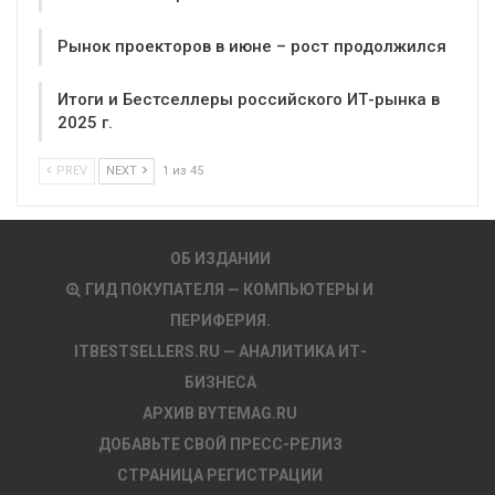
Рынок проекторов в июне – рост продолжился
Итоги и Бестселлеры российского ИТ-рынка в
2025 г.
PREV
NEXT
1 из 45
ОБ ИЗДАНИИ
ГИД ПОКУПАТЕЛЯ — КОМПЬЮТЕРЫ И
ПЕРИФЕРИЯ.
ITBESTSELLERS.RU — АНАЛИТИКА ИТ-
БИЗНЕСА
АРХИВ BYTEMAG.RU
ДОБАВЬТЕ СВОЙ ПРЕСС-РЕЛИЗ
СТРАНИЦА РЕГИСТРАЦИИ