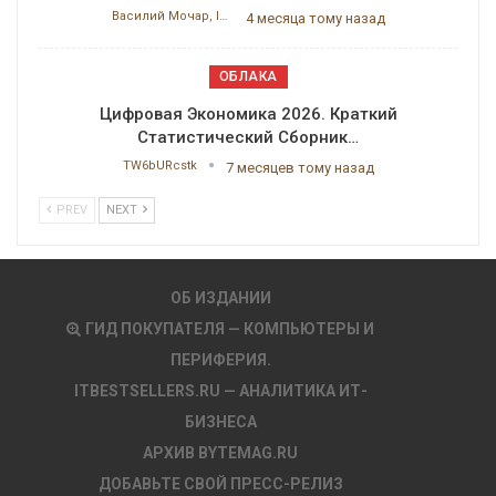
Василий Мочар, ITResearch
4 месяца тому назад
ОБЛАКА
Цифровая Экономика 2026. Краткий
Статистический Сборник…
TW6bURcstk
7 месяцев тому назад
PREV
NEXT
ОБ ИЗДАНИИ
ГИД ПОКУПАТЕЛЯ — КОМПЬЮТЕРЫ И
ПЕРИФЕРИЯ.
ITBESTSELLERS.RU — АНАЛИТИКА ИТ-
БИЗНЕСА
АРХИВ BYTEMAG.RU
ДОБАВЬТЕ СВОЙ ПРЕСС-РЕЛИЗ