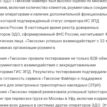
с ЭДО «Такском-Файлер» был высоко оценён по множес
риев, включая количество клиентов, роуминговых соедин
ми операторами и наличие дополнительной функциональн
 которой подтверждённый статус оператора ИС ЭПД
анса России. В настоящее время реестр доверенных
торов ЭДО, сформированный ФНС России, насчитывает 
ческих лица. «Такском» успешно взаимодействует с 32-
 рамках организации роуминга.
ния «Такском» провела тестирование не только B2B-обм
роумингового взаимодействия с аккредитованными
торами ГИС ЭПД. Результаты тестирования подтвердили
ю готовность сервиса «Такском-Файлер» к поддержке
нга для электронных транспортных накладных (ЭТрН).
ния «Такском» первой реализовала успешный трёхсторо
нг при перевозке груза из Москвы в Уфу, включая корре
ение всех данных в системах других операторов ЭДО. Эт