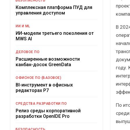
БЕЗОПАСНОСТЬ
проек
Комплексная платформа ПУД для
управления доступом
компа
В 202
ИИ И ML
ИИ-модели третьего поколения от
опера
MWS AI
начал
транс
ДЕЛОВОЕ ПО
Расширенные возможности
докум
канбан-досок GreenData
году.
интег
ОФИСНОЕ ПО (БАЗОВОЕ)
интер
BI-инструмент в офисных
редакторах Р7
эффек
СРЕДСТВА РАЗРАБОТКИ ПО
По ит
Релиз среды корпоративной
среди
разработки OpenIDE Pro
выпущ
БЕЗОПАСНОСТЬ