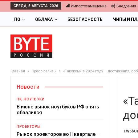
СРЕДА, 5 АВГУСТА, 2026
Импортозамещение
Внедрения
ПО
ОБЛАКА
БЕЗОПАСНОСТЬ
ЧИПЫ И П
Главная
Пресс-релизы
«Такском» в 2024 году – достижения, соб
Новости
«Т
ПК, НОУТБУКИ
В июне рынок ноутбуков РФ опять
до
обвалился
ОБЛАКА
ПРОЕКТОРЫ
TW6bUR
Цифровая экономика 2026.
Рынок проекторов во II квартале –