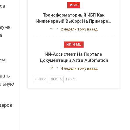
сов
ИБП
Трансформаторный ИБП Как
Инженерный Выбор: На Примере…
двумя
-->
2 недели тому назад
а
ИИ И ML
ИИ-Ассистент На Портале
-м
Документации Astra Automation
-->
4 недели тому назад
вать
PREV
NEXT
1 из 13
альную
деров