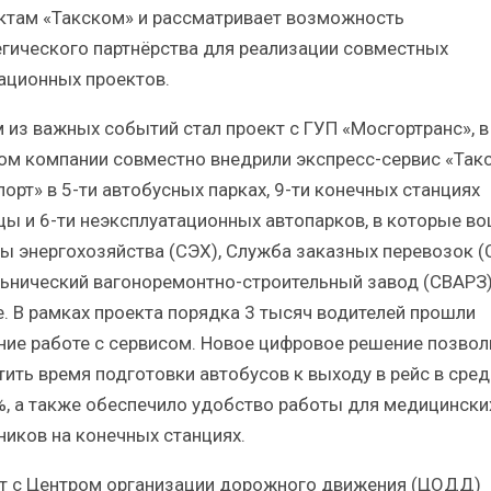
ктам «Такском» и рассматривает возможность
егического партнёрства для реализации совместных
ационных проектов.
 из важных событий стал проект с ГУП «Мосгортранс», в
ом компании совместно внедрили экспресс-сервис «Так
порт» в 5-ти автобусных парках, 9-ти конечных станциях
цы и 6-ти неэксплуатационных автопарков, в которые в
ы энергохозяйства (СЭХ), Служба заказных перевозок (
ьнический вагоноремонтно-строительный завод (СВАРЗ)
е. В рамках проекта порядка 3 тысяч водителей прошли
ние работе с сервисом. Новое цифровое решение позвол
тить время подготовки автобусов к выходу в рейс в сре
%, а также обеспечило удобство работы для медицински
ников на конечных станциях.
т с Центром организации дорожного движения (ЦОДД)