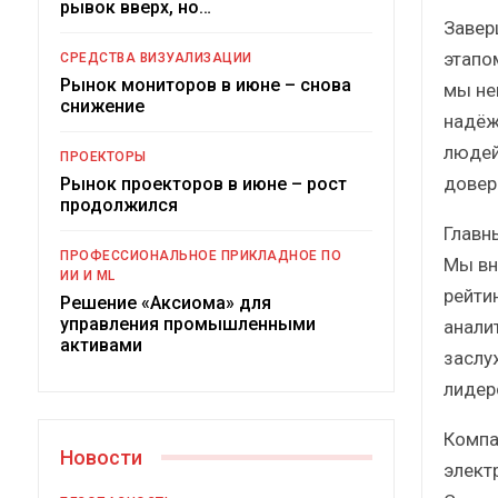
рывок вверх, но…
Краткий статистический
Завер
сборник от…
рос
этапо
СРЕДСТВА ВИЗУАЛИЗАЦИИ
Рынок мониторов в июне – снова
мы не
снижение
надёж
людей
ПРОЕКТОРЫ
довер
Рынок проекторов в июне – рост
ИБП
продолжился
Главн
Подкосят ли глобальные угрозы
ПРОФЕССИОНАЛЬНОЕ ПРИКЛАДНОЕ ПО
Мы вн
российский рынок ИБП?
ИИ И ML
рейти
Решение «Аксиома» для
управления промышленными
анали
активами
заслу
лидер
Компа
Новости
элект