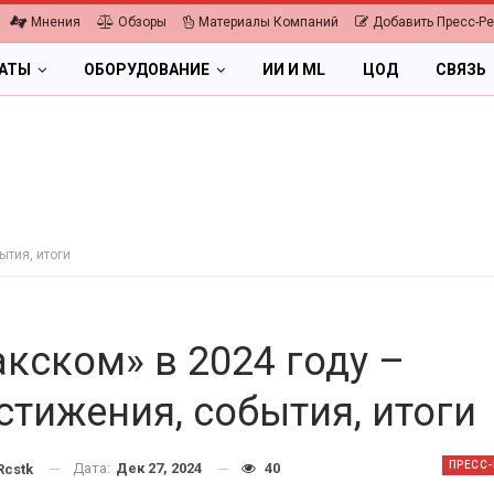
Мнения
Обзоры
Материалы Компаний
Добавить Пресс-Р
ЛАТЫ
ОБОРУДОВАНИЕ
ИИ И ML
ЦОД
СВЯЗЬ
ытия, итоги
акском» в 2024 году –
стижения, события, итоги
ПК, НОУТБУКИ
ИБП
ПРЕСС
Дата:
Дек 27, 2024
40
cstk