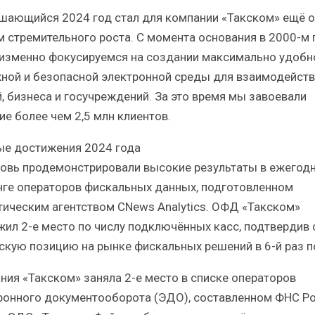
Итоги и Бестселлеры
Отрасль ИБП в депр
шающийся 2024 год стал для компании «Такском» ещё 
сийского ИТ-рынка в 2025 г.
Анализ российского р
м стремительного роста. С момента основания в 2000-м 
изменно фокусируемся на создании максимально удобн
ной и безопасной электронной среды для взаимодейств
, бизнеса и госучреждений. За это время мы завоевали
ие более чем 2,5 млн клиентов.
ИБП
ИБП
ые достижения 2024 года
Отрасль ИБП в депрессии?
Самый успешный с
овь продемонстрировали высокие результаты в ежегод
Часть II.
рынка ИБП
нге операторов фискальных данных, подготовленном
тическим агентством CNews Analytics. ОФД «Такском»
жил 2-е место по числу подключённых касс, подтвердив
скую позицию на рынке фискальных решений в 6-й раз п
ния «Такском» заняла 2-е место в списке операторов
ронного документооборота (ЭДО), составленном ФНС Ро