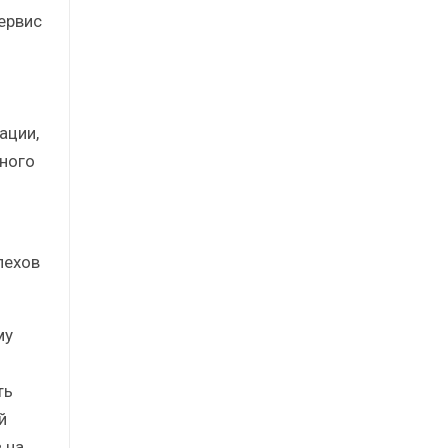
ервис
ации,
ного
пехов
му
ть
й
 на