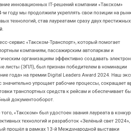
ание инновационных IT-решений компании «Такском»
4-м году мы продолжили укреплять свои позиции на рын
вых технологий, став лауреатами сразу двух престижных
й.
есс-сервис «Такском-Транспорт», который помогает
портным компаниям, пассажирским автопаркам и
тическим организациям эффективно создавать электро
ые листы (ЭПЛ), был признан победителем в номинации
ние года» на премии Digital Leaders Award 2024. Наш экс
с значительно упрощает рабочие процессы, сокращает в
товки транспортных средств к рейсам и обеспечивает б
бный документооборот.
 того, «Такском» был удостоен звания лауреата в конкур
ективных технологий и разработок «Зелёный свет 2024»,
ый прошёл в рамках 13-й Международной выставки