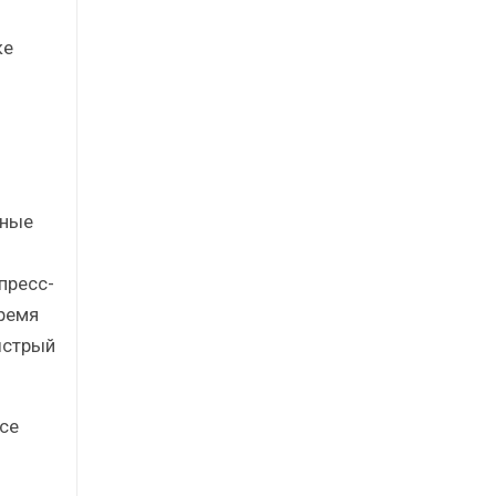
ке
нные
пресс-
ремя
ыстрый
се