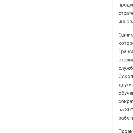
проду
страт
иннов
Одним
котор
Транс
столи
служб
Сокол
други
обуче
сокра
на 30
работ
Проек