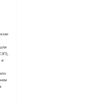
ском-
ошли
СЗП),
 и
ило
днем
х