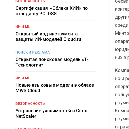
Серви
БЕЗОПАСНОСТЬ
Сертификация «Облака КИИ» по
крите
стандарту PCI DSS
други
среди
ИИ И ML
Минтр
Открытый код инструмента
защиты ИИ-моделей Cloud.ru
опера
юриди
ПОИСК И РЕКЛАМА
них в
Открытая поисковая модель «Т-
Технологии»
Компа
но и 
ИИ И ML
Новые языковые модели в облаке
опера
MWS Cloud
полну
роуми
БЕЗОПАСНОСТЬ
Компа
Устранение уязвимостей в Citrix
NetScaler
роуми
отраж