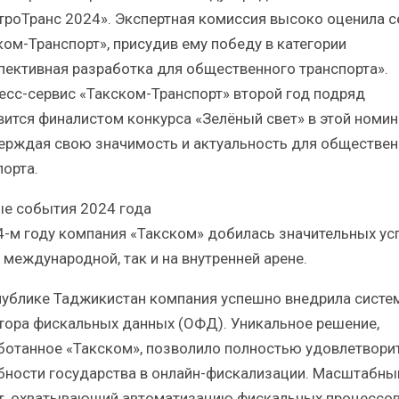
троТранс 2024». Экспертная комиссия высоко оценила с
ком-Транспорт», присудив ему победу в категории
пективная разработка для общественного транспорта».
есс-сервис «Такском-Транспорт» второй год подряд
вится финалистом конкурса «Зелёный свет» в этой номин
ерждая свою значимость и актуальность для обществен
порта.
е события 2024 года
4-м году компания «Такском» добилась значительных ус
 международной, так и на внутренней арене.
публике Таджикистан компания успешно внедрила систе
тора фискальных данных (ОФД). Уникальное решение,
ботанное «Такском», позволило полностью удовлетвори
бности государства в онлайн-фискализации. Масштабны
т, охватывающий автоматизацию фискальных процессов