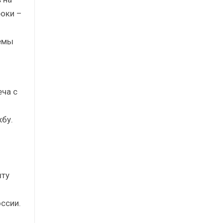
роки –
темы
еча с
бу.
ыту
ссии.