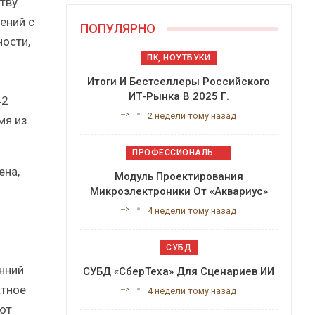
тву
ений с
ПОПУЛЯРНО
ости,
ПК, НОУТБУКИ
Итоги И Бестселлеры Российского
ИТ-Рынка В 2025 Г.
42
-->
2 недели тому назад
мя из
ПРОФЕССИОНАЛЬНОЕ ПРИКЛАДНОЕ ПО
ена,
Модуль Проектирования
Микроэлектроники От «Аквариус»
-->
4 недели тому назад
СУБД
нний
СУБД «СберТеха» Для Сценариев ИИ
ктное
-->
4 недели тому назад
от