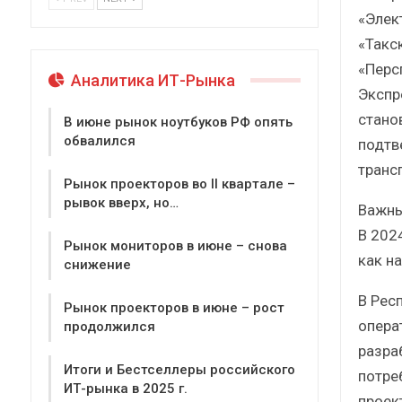
«Элек
«Такс
«Перс
Аналитика ИТ-Рынка
Экспр
стано
В июне рынок ноутбуков РФ опять
обвалился
подтв
транс
Рынок проекторов во II квартале –
рывок вверх, но…
Важны
В 202
Рынок мониторов в июне – снова
как на
снижение
В Рес
Рынок проекторов в июне – рост
опера
продолжился
разра
Итоги и Бестселлеры российского
потре
ИТ-рынка в 2025 г.
проек