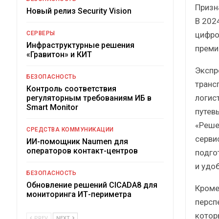
Призн
Новый релиз Security Vision
В 202
цифро
СЕРВЕРЫ
Инфраструктурные решения
преми
«Гравитон» и КИТ
Экспр
БЕЗОПАСНОСТЬ
транс
Контроль соответствия
логис
регуляторным требованиям ИБ в
Smart Monitor
путев
«Реше
СРЕДСТВА КОММУНИКАЦИИ
серви
ИИ-помощник Naumen для
операторов контакт-центров
подго
и удо
БЕЗОПАСНОСТЬ
Обновление решений CICADA8 для
Кроме
мониторинга ИТ-периметра
персп
котор
PREV
NEXT