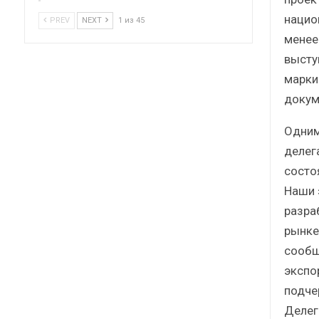
нацио
PREV
NEXT
1 из 45
менее 
высту
марки
докум
Одним
делег
состо
Наши 
разра
рынке
сообщ
экспо
подче
Делег