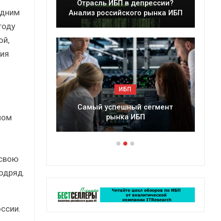
ессии?
Краткий статистический
одним
ынка ИБП
сборник от…
году
ой,
ия
ИБП
егмент
Подкосят ли глобальные угрозы
ном
российский рынок ИБП?
 свою
одряд.
ссии.