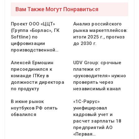
Вам Также Могут Понравиться
Проект ООО «ЦЦТ»
Анализ российского
(Группа «Борлас», ГК
рынка маркетплейсов:
Softline) по
итоги 2025 г., прогноз
цифровизации
до 2030 г.
производственной…
Алексей Ермошин
UDV Group: срочные
присоединился к
платежи от
команде ITKey в
«руководителя» нужно
должности директора
проверять через
по продукту
независимый канал
В июне рынок
«1С-Рарус»
ноутбуков РФ опять
унифицировал
обвалился
кадровый учет и
расчет зарплаты 18
предприятий АО
«Первая…