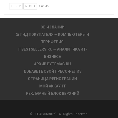
PREV
NEXT
1 из 45
ОБ ИЗДАНИИ
ГИД ПОКУПАТЕЛЯ — КОМПЬЮТЕРЫ И
ПЕРИФЕРИЯ.
ITBESTSELLERS.RU — АНАЛИТИКА ИТ-
БИЗНЕСА
АРХИВ BYTEMAG.RU
ДОБАВЬТЕ СВОЙ ПРЕСС-РЕЛИЗ
СТРАНИЦА РЕГИСТРАЦИИ
МОЙ АККАУНТ
РЕКЛАМНЫЙ БЛОК ВЕРХНИЙ
© "ИТ Аналитика" - All Rights Reserved.