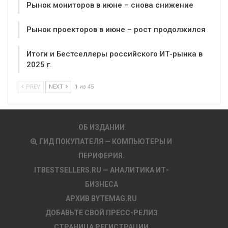
Рынок мониторов в июне – снова снижение
Рынок проекторов в июне – рост продолжился
Итоги и Бестселлеры российского ИТ-рынка в
2025 г.
PREV
NEXT
1 из 45
ОБ ИЗДАНИИ
ГИД ПОКУПАТЕЛЯ — КОМПЬЮТЕРЫ И
ПЕРИФЕРИЯ.
ITBESTSELLERS.RU — АНАЛИТИКА ИТ-
БИЗНЕСА
АРХИВ BYTEMAG.RU
ДОБАВЬТЕ СВОЙ ПРЕСС-РЕЛИЗ
СТРАНИЦА РЕГИСТРАЦИИ