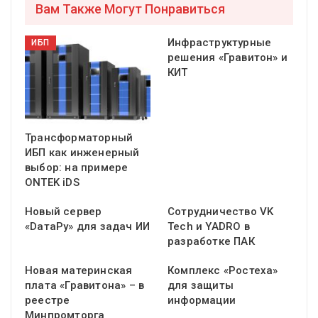
Вам Также Могут Понравиться
Инфраструктурные
ИБП
решения «Гравитон» и
КИТ
Трансформаторный
ИБП как инженерный
выбор: на примере
ONTEK iDS
Новый сервер
Сотрудничество VK
«DатаРу» для задач ИИ
Tech и YADRO в
разработке ПАК
Новая материнская
Комплекс «Ростеха»
плата «Гравитона» – в
для защиты
реестре
информации
Минпромторга