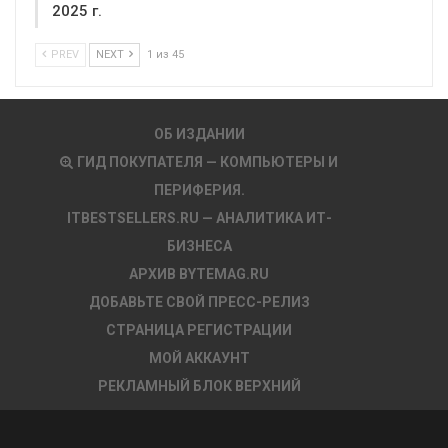
2025 г.
PREV
NEXT
1 из 45
ОБ ИЗДАНИИ
ГИД ПОКУПАТЕЛЯ — КОМПЬЮТЕРЫ И
ПЕРИФЕРИЯ.
ITBESTSELLERS.RU — АНАЛИТИКА ИТ-
БИЗНЕСА
АРХИВ BYTEMAG.RU
ДОБАВЬТЕ СВОЙ ПРЕСС-РЕЛИЗ
СТРАНИЦА РЕГИСТРАЦИИ
МОЙ АККАУНТ
РЕКЛАМНЫЙ БЛОК ВЕРХНИЙ